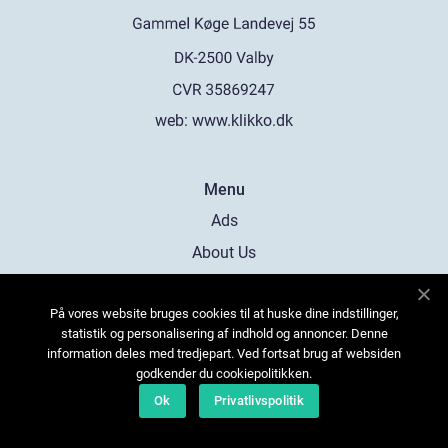
web:
www.klikko.dk
Menu
Ads
About Us
Cookies
På vores website bruges cookies til at huske dine indstillinger,
Contact
statistik og personalisering af indhold og annoncer. Denne
Sitemap
information deles med tredjepart. Ved fortsat brug af websiden
godkender du cookiepolitikken.
Ok
Privatlivspolitik