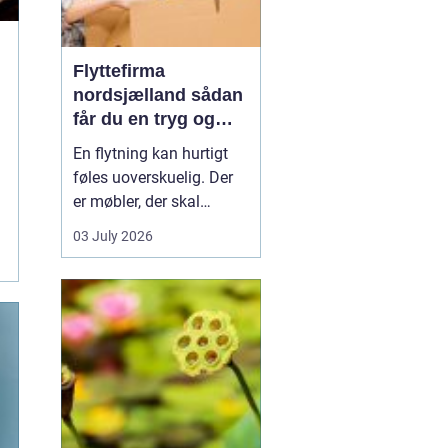
Flyttefirma
nordsjælland sådan
får du en tryg og
effektiv flytning
En flytning kan hurtigt
føles uoverskuelig. Der
er møbler, der skal
bæres, kasser der skal
03 July 2026
pakkes, og ofte en stram
tidsplan at leve op til.
Mange i Nordsjælland
vælger derfor at bruge et
professionelt flyttefirma,
som kan tage sig af det
tunge arbej...