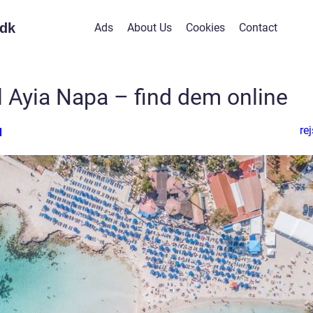
dk
Ads
About Us
Cookies
Contact
til Ayia Napa – find dem online
rej
d