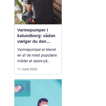
Varmepumper i
kalundborg: sådan
vælger du den
rigtige løsning
Varmepumper er blevet
en af de mest populære
måder at spare på
energien og få et bedre
11 June 2026
indeklima på. Mange
husstande i og omkring
Kalundborg står over for
samme spørgsmål: Skal
vi skifte den gamle
varmekilde ud, og er en