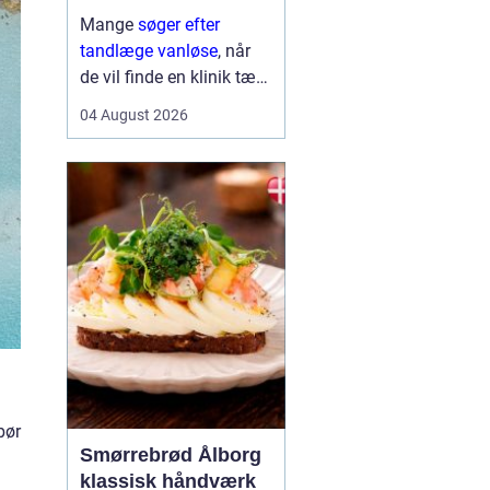
Mange
søger efter
tandlæge vanløse
, når
de vil finde en klinik tæt
på hjemmet, der både er
04 August 2026
fagligt stærk og god til
at skabe ro i maven. For
flere handler valget ikke
kun om pris og
beliggenhed, men i h...
bør
Smørrebrød Ålborg
klassisk håndværk