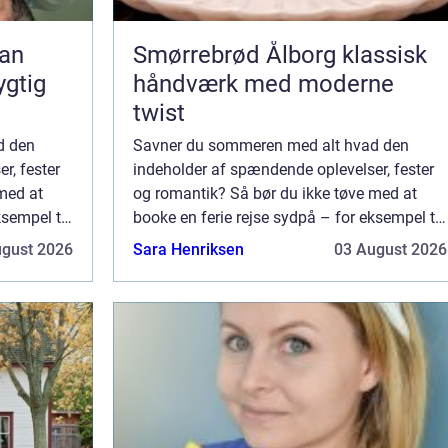
Smørrebrød Ålborg klassisk
ygtig
håndværk med moderne
twist
d den
Savner du sommeren med alt hvad den
r, fester
indeholder af spændende oplevelser, fester
med at
og romantik? Så bør du ikke tøve med at
ksempel til
booke en ferie rejse sydpå – for eksempel til
Napa?
Ayia Napa. Hvorfor rejse til Ayia Napa?
ugust 2026
Sara Henriksen
03 August 2026
Rejser ...