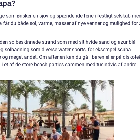
Napa?
unge som ønsker en sjov og spændende ferie i festligt selskab me
a får du både sol, varme, masser af nye venner og mulighed for 
 den solbeskinnede strand som med sit hvide sand og azur blå
 og solbadning som diverse water sports, for eksempel scuba
ds og meget andet. Om aftenen kan du gå i baren eller på diskote
e i et af de store beach parties sammen med tusindvis af andre