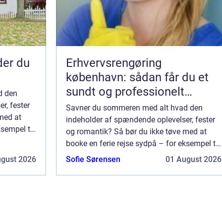
nder du
Erhvervsrengøring
københavn: sådan får du et
sundt og professionelt
d den
arbejdsmiljø
r, fester
Savner du sommeren med alt hvad den
med at
indeholder af spændende oplevelser, fester
ksempel til
og romantik? Så bør du ikke tøve med at
Napa?
booke en ferie rejse sydpå – for eksempel til
Ayia Napa. Hvorfor rejse til Ayia Napa?
ugust 2026
Sofie Sørensen
01 August 2026
Rejser ...