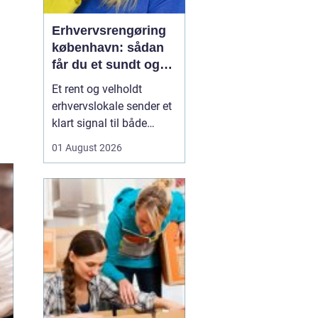
Erhvervsrengøring
københavn: sådan
får du et sundt og
professionelt
Et rent og velholdt
arbejdsmiljø
erhvervslokale sender et
klart signal til både
kunder og medarbejdere.
01 August 2026
Mange virksomheder i
København opdager
først værdien af
professionel rengøring,
når støvniveauet stiger,
medarbejdere klager
over indeklimaet, eller
kunder kom...