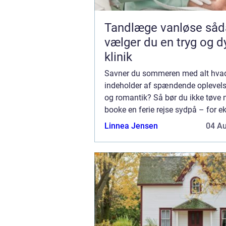
Tandlæge vanløse sådan
vælger du en tryg og d
klinik
Savner du sommeren med alt hva
indeholder af spændende oplevelse
og romantik? Så bør du ikke tøve 
booke en ferie rejse sydpå – for e
Ayia Napa. Hvorfor rejse til Ayia 
Linnea Jensen
04 A
Rejser ...