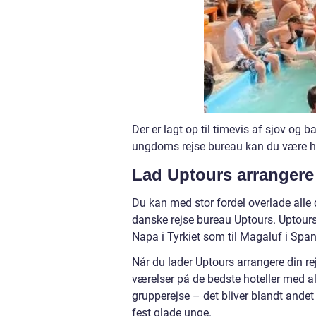
Der er lagt op til timevis af sjov og b
ungdoms rejse bureau kan du være hel
Lad Uptours arrangere 
Du kan med stor fordel overlade alle d
danske rejse bureau Uptours. Uptours
Napa i Tyrkiet som til Magaluf i Spa
Når du lader Uptours arrangere din rej
værelser på de bedste hoteller med al
grupperejse – det bliver blandt ande
fest glade unge.