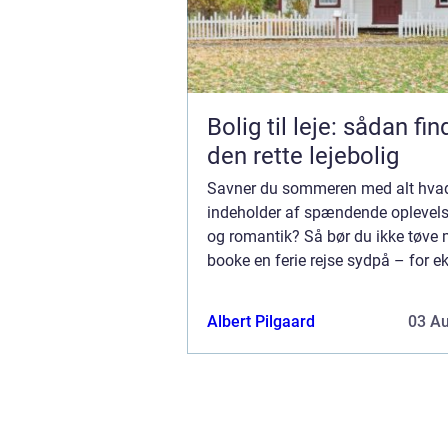
Bolig til leje: sådan fi
den rette lejebolig
Savner du sommeren med alt hva
indeholder af spændende oplevelse
og romantik? Så bør du ikke tøve 
booke en ferie rejse sydpå – for e
Ayia Napa. Hvorfor rejse til Ayia 
Rejser ...
Albert Pilgaard
03 A