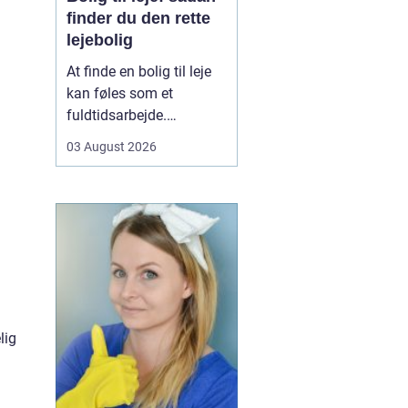
finder du den rette
lejebolig
At finde en bolig til leje
kan føles som et
fuldtidsarbejde.
Udbuddet er stort,
03 August 2026
priserne varierer, og det
kan være svært at
gennemskue, hvad du
egentlig får for pengene.
Samtidig fylder
spørgsmål om
beliggenhed, ...
lig