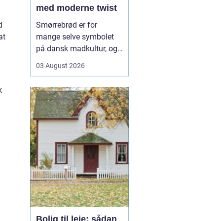
med moderne twist
d
Smørrebrød er for
at
mange selve symbolet
på dansk madkultur, og i
Aalborg lever traditionen
03 August 2026
i bedste velgående. Her
finder du både de helt
k
klassiske stykker med
sild, æg og rejer og nyere
udgaver med grøntsager,
specialiteter fra lokale
slagtere og kre...
Bolig til leje: sådan