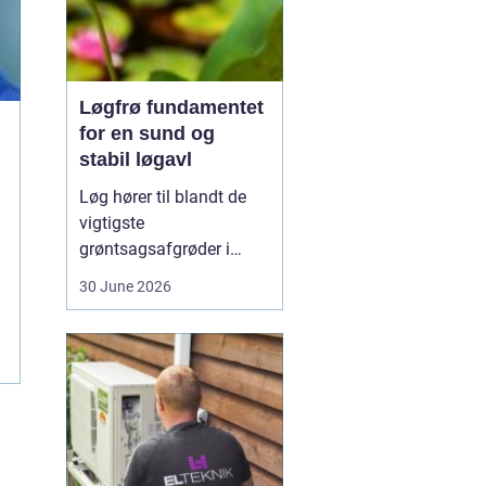
Løgfrø fundamentet
for en sund og
stabil løgavl
Løg hører til blandt de
vigtigste
grøntsagsafgrøder i
både professionel og
30 June 2026
hobbybaseret dyrkning.
Bag ethvert sundt og
ensartet løg ligger et
veludviklet
Løgfrø
, som
er tilpasset klima,
jordtype og
dyrkningssy...