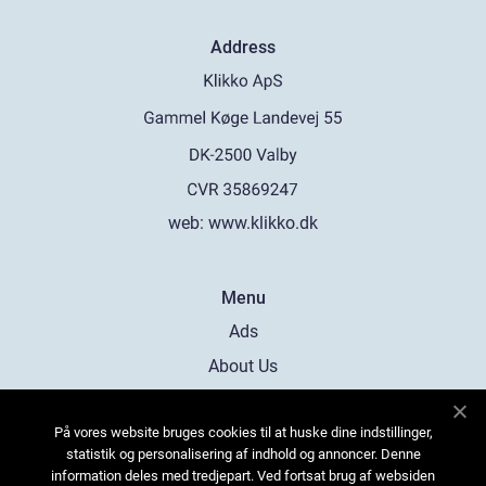
Address
web:
www.klikko.dk
Menu
Ads
About Us
Cookies
På vores website bruges cookies til at huske dine indstillinger,
Contact
statistik og personalisering af indhold og annoncer. Denne
Sitemap
information deles med tredjepart. Ved fortsat brug af websiden