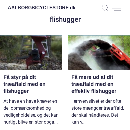
AALBORGBICYCLESTORE.
dk
flishugger
Få styr på dit
Få mere ud af dit
træaffald med en
træaffald med en
flishugger
effektiv flishugger
At have en have kræver en
I erhvervslivet er der ofte
del opmærksomhed og
store mængder træaffald,
vedligeholdelse, og det kan
der skal håndteres. Det
hurtigt blive en stor opga...
kan v...