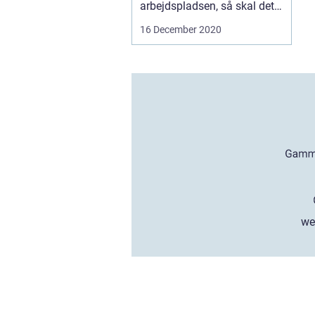
arbejdspladsen, så skal det
også renses f...
16 December 2020
we