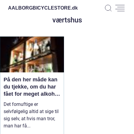
AALBORGBICYCLESTORE.
dk
værtshus
På den her måde kan
du tjekke, om du har
fået for meget alkohol
på et værtshus
Det fornuftige er
selvfølgelig altid at sige til
sig selv, at hvis man tror,
man har få...