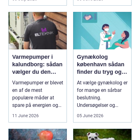
dyrkning. Ba...
Varmepumper i
Gynækolog
kalundborg: sådan
københavn sådan
vælger du den
finder du tryg og
rigtige løsning
professionel hjælp
Varmepumper er blevet
At vælge gynækolog er
en af de mest
for mange en sårbar
populære måder at
beslutning.
spare på energien og
Undersøgelser og
få et bedre indeklima
behandlinger foregår i
11 June 2026
05 June 2026
på....
intime...