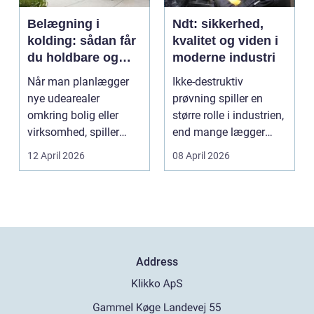
Belægning i
Ndt: sikkerhed,
kolding: sådan får
kvalitet og viden i
du holdbare og
moderne industri
flotte udearealer
Når man planlægger
Ikke-destruktiv
nye udearealer
prøvning spiller en
omkring bolig eller
større rolle i industrien,
virksomhed, spiller
end mange lægger
belægningen en helt
mærke til i hverdage...
12 April 2026
08 April 2026
centra...
Address