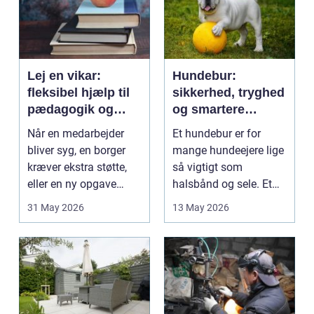
Lej en vikar:
Hundebur:
fleksibel hjælp til
sikkerhed, tryghed
pædagogik og
og smartere
sundhed
hverdag med hund
Når en medarbejder
Et hundebur er for
bliver syg, en borger
mange hundeejere lige
kræver ekstra støtte,
så vigtigt som
eller en ny opgave
halsbånd og sele. Et
opstår fra dag til...
godt bur gi...
31 May 2026
13 May 2026