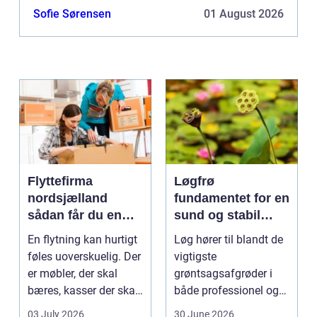
græsse rundt udenfor de karakteristiske
Sofie Sørensen
01 August 2026
bondehusv...
Flyttefirma
Løgfrø
nordsjælland
fundamentet for en
sådan får du en
sund og stabil
tryg og effektiv
løgavl
En flytning kan hurtigt
Løg hører til blandt de
flytning
føles uoverskuelig. Der
vigtigste
er møbler, der skal
grøntsagsafgrøder i
bæres, kasser der skal
både professionel og
pakkes, o...
hobbybaseret
03 July 2026
30 June 2026