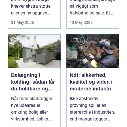
kræver ekstra støtte,
så vigtigt som
eller en ny opgave
halsbånd og sele. Et
opstår fra dag til...
godt bur gi...
31 May 2026
13 May 2026
Belægning i
Ndt: sikkerhed,
kolding: sådan får
kvalitet og viden i
du holdbare og
moderne industri
flotte udearealer
Når man planlægger
Ikke-destruktiv
nye udearealer
prøvning spiller en
omkring bolig eller
større rolle i industrien,
virksomhed, spiller
end mange lægger
belægningen en helt
mærke til i hverdage...