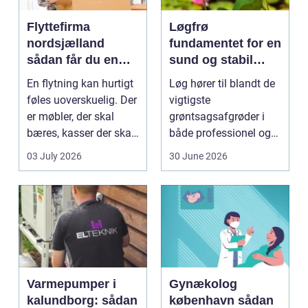
Flyttefirma
Løgfrø
nordsjælland
fundamentet for en
sådan får du en
sund og stabil
tryg og effektiv
løgavl
En flytning kan hurtigt
Løg hører til blandt de
flytning
føles uoverskuelig. Der
vigtigste
er møbler, der skal
grøntsagsafgrøder i
bæres, kasser der skal
både professionel og
pakkes, o...
hobbybaseret
03 July 2026
30 June 2026
dyrkning. Ba...
Varmepumper i
Gynækolog
kalundborg: sådan
københavn sådan