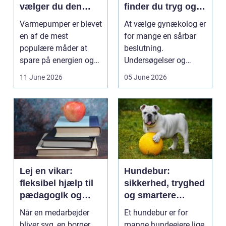
vælger du den
finder du tryg og
rigtige løsning
professionel hjælp
Varmepumper er blevet
At vælge gynækolog er
en af de mest
for mange en sårbar
populære måder at
beslutning.
spare på energien og
Undersøgelser og
få et bedre indeklima
behandlinger foregår i
11 June 2026
05 June 2026
på....
intime...
Lej en vikar:
Hundebur:
fleksibel hjælp til
sikkerhed, tryghed
pædagogik og
og smartere
sundhed
hverdag med hund
Når en medarbejder
Et hundebur er for
bliver syg, en borger
mange hundeejere lige