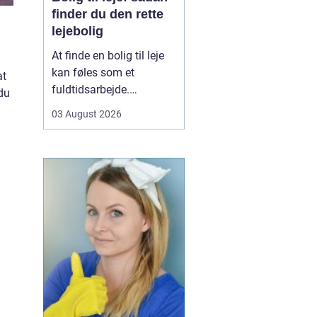
finder du den rette
lejebolig
At finde en bolig til leje
kan føles som et
at
fuldtidsarbejde.
du
Udbuddet er stort,
03 August 2026
priserne varierer, og det
kan være svært at
gennemskue, hvad du
egentlig får for pengene.
Samtidig fylder
spørgsmål om
beliggenhed, ...