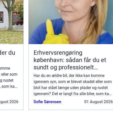
nder du
Erhvervsrengøring
københavn: sådan får du et
sundt og professionelt
 komme
arbejdsmiljø
 eller som
Har du en ældre bil, der ikke kan komme
g rustet
igennem syn, som er blevet skadet eller som
r, som kan
blot har stået længe uden plader og rustet
rere på
igennem? Det er langt fra alle biler, som kan
...
betale sig at blive ved med at reparere på
ugust 2026
Sofie Sørensen
01 August 2026
eller som kan anvendes til markræs...