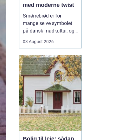
med moderne twist
Smørrebrød er for
mange selve symbolet
på dansk madkultur, og i
Aalborg lever traditionen
03 August 2026
i bedste velgående. Her
finder du både de helt
klassiske stykker med
sild, æg og rejer og nyere
udgaver med grøntsager,
specialiteter fra lokale
slagtere og kre...
Bolig til leje: sådan