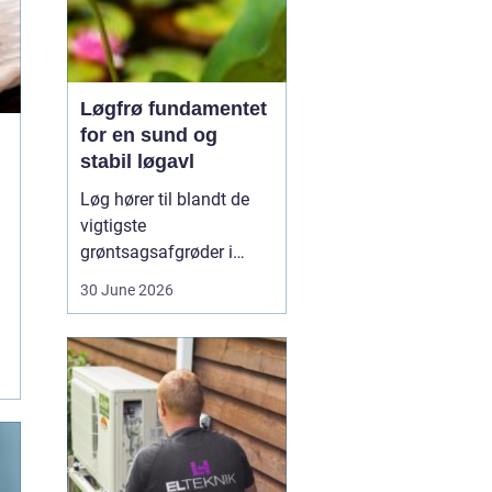
Løgfrø fundamentet
for en sund og
stabil løgavl
Løg hører til blandt de
vigtigste
grøntsagsafgrøder i
både professionel og
30 June 2026
hobbybaseret dyrkning.
Bag ethvert sundt og
ensartet løg ligger et
veludviklet
Løgfrø
, som
er tilpasset klima,
jordtype og
dyrkningssy...