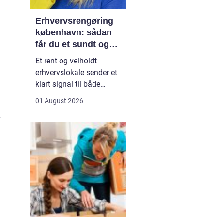
Erhvervsrengøring
københavn: sådan
får du et sundt og
professionelt
Et rent og velholdt
arbejdsmiljø
erhvervslokale sender et
klart signal til både
kunder og medarbejdere.
01 August 2026
Mange virksomheder i
r
København opdager
først værdien af
professionel rengøring,
når støvniveauet stiger,
medarbejdere klager
over indeklimaet, eller
kunder kom...