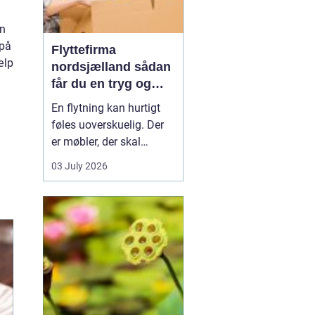
en
 på
Flyttefirma
ælp
nordsjælland sådan
får du en tryg og
effektiv flytning
En flytning kan hurtigt
føles uoverskuelig. Der
er møbler, der skal
bæres, kasser der skal
03 July 2026
pakkes, og ofte en stram
tidsplan at leve op til.
Mange i Nordsjælland
vælger derfor at bruge et
professionelt flyttefirma,
som kan tage sig af det
tunge arbej...