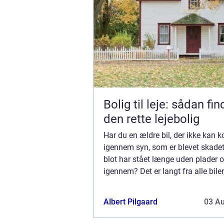
Bolig til leje: sådan fi
den rette lejebolig
Har du en ældre bil, der ikke kan
igennem syn, som er blevet skadet
blot har stået længe uden plader o
igennem? Det er langt fra alle bile
betale sig at blive ved med at repa
eller som kan anvendes til markræs
Albert Pilgaard
03 A