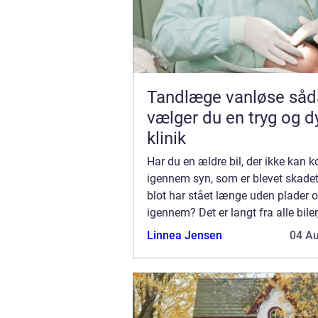
Tandlæge vanløse sådan
vælger du en tryg og d
klinik
Har du en ældre bil, der ikke kan
igennem syn, som er blevet skadet
blot har stået længe uden plader o
igennem? Det er langt fra alle bile
betale sig at blive ved med at repa
Linnea Jensen
04 A
eller som kan anvendes til markræs