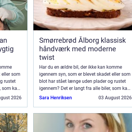
Smørrebrød Ålborg klassisk
ygtig
håndværk med moderne
twist
 komme
Har du en ældre bil, der ikke kan komme
 eller som
igennem syn, som er blevet skadet eller som
g rustet
blot har stået længe uden plader og rustet
r, som kan
igennem? Det er langt fra alle biler, som kan
rere på
betale sig at blive ved med at reparere på
ugust 2026
Sara Henriksen
03 August 2026
...
eller som kan anvendes til markræs...