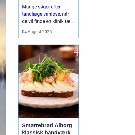
Mange
søger efter
tandlæge vanløse
, når
de vil finde en klinik tæt
på hjemmet, der både er
04 August 2026
fagligt stærk og god til
at skabe ro i maven. For
flere handler valget ikke
kun om pris og
beliggenhed, men i h...
Smørrebrød Ålborg
klassisk håndværk