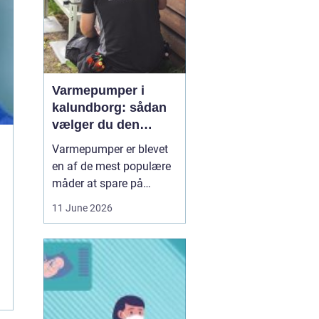
Varmepumper i
kalundborg: sådan
vælger du den
rigtige løsning
Varmepumper er blevet
en af de mest populære
måder at spare på
energien og få et bedre
11 June 2026
indeklima på. Mange
husstande i og omkring
Kalundborg står over for
samme spørgsmål: Skal
vi skifte den gamle
varmekilde ud, og er en