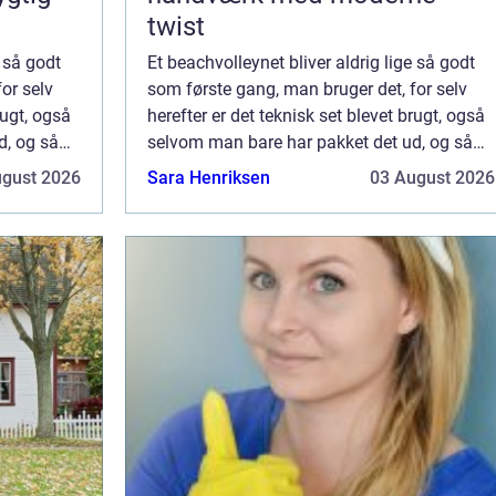
twist
e så godt
Et beachvolleynet bliver aldrig lige så godt
or selv
som første gang, man bruger det, for selv
rugt, også
herefter er det teknisk set blevet brugt, også
d, og så
selvom man bare har pakket det ud, og så
 og ik...
kan man også sælge det som brugt og ik...
ugust 2026
Sara Henriksen
03 August 2026