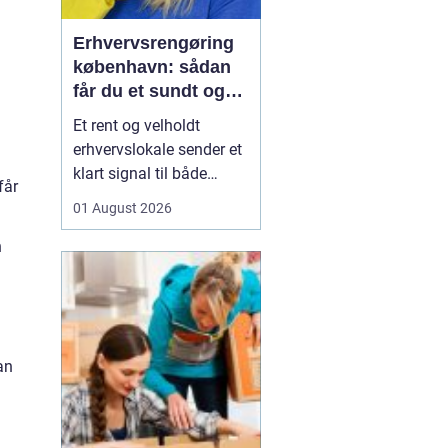
Erhvervsrengøring
københavn: sådan
får du et sundt og
professionelt
Et rent og velholdt
arbejdsmiljø
erhvervslokale sender et
klart signal til både
får
kunder og medarbejdere.
01 August 2026
Mange virksomheder i
København opdager
n
først værdien af
professionel rengøring,
når støvniveauet stiger,
medarbejdere klager
over indeklimaet, eller
an
kunder kom...