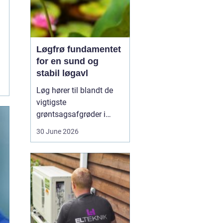
Løgfrø fundamentet
for en sund og
stabil løgavl
Løg hører til blandt de
vigtigste
grøntsagsafgrøder i
både professionel og
30 June 2026
hobbybaseret dyrkning.
Bag ethvert sundt og
ensartet løg ligger et
veludviklet
Løgfrø
, som
er tilpasset klima,
jordtype og
dyrkningssy...