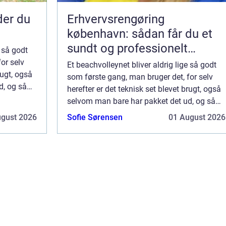
nder du
Erhvervsrengøring
københavn: sådan får du et
sundt og professionelt
e så godt
arbejdsmiljø
or selv
Et beachvolleynet bliver aldrig lige så godt
rugt, også
som første gang, man bruger det, for selv
d, og så
herefter er det teknisk set blevet brugt, også
 og ik...
selvom man bare har pakket det ud, og så
kan man også sælge det som brugt og ik...
ugust 2026
Sofie Sørensen
01 August 2026