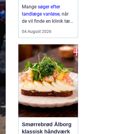
Mange
søger efter
tandlæge vanløse
, når
de vil finde en klinik tæt
på hjemmet, der både er
04 August 2026
fagligt stærk og god til
at skabe ro i maven. For
flere handler valget ikke
kun om pris og
beliggenhed, men i h...
Smørrebrød Ålborg
klassisk håndværk