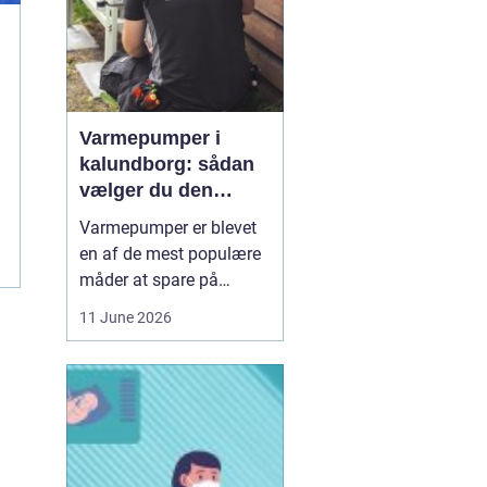
Varmepumper i
kalundborg: sådan
vælger du den
rigtige løsning
Varmepumper er blevet
en af de mest populære
måder at spare på
energien og få et bedre
11 June 2026
indeklima på. Mange
husstande i og omkring
Kalundborg står over for
samme spørgsmål: Skal
vi skifte den gamle
varmekilde ud, og er en