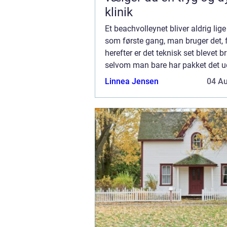
klinik
Et beachvolleynet bliver aldrig lig
som første gang, man bruger det, f
herefter er det teknisk set blevet b
selvom man bare har pakket det u
kan man også sælge det som brugt
Linnea Jensen
04 A