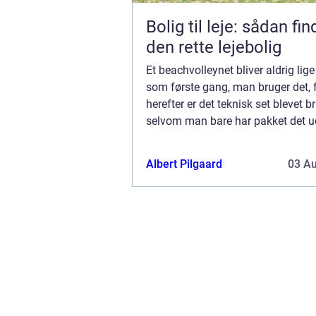
Bolig til leje: sådan fi
den rette lejebolig
Et beachvolleynet bliver aldrig lig
som første gang, man bruger det, f
herefter er det teknisk set blevet b
selvom man bare har pakket det u
kan man også sælge det som brugt
Albert Pilgaard
03 A