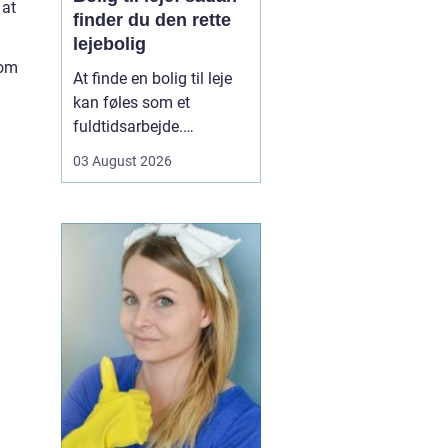
 at
finder du den rette
lejebolig
 om
At finde en bolig til leje
.
kan føles som et
fuldtidsarbejde.
Udbuddet er stort,
03 August 2026
priserne varierer, og det
kan være svært at
gennemskue, hvad du
egentlig får for pengene.
Samtidig fylder
spørgsmål om
beliggenhed, ...