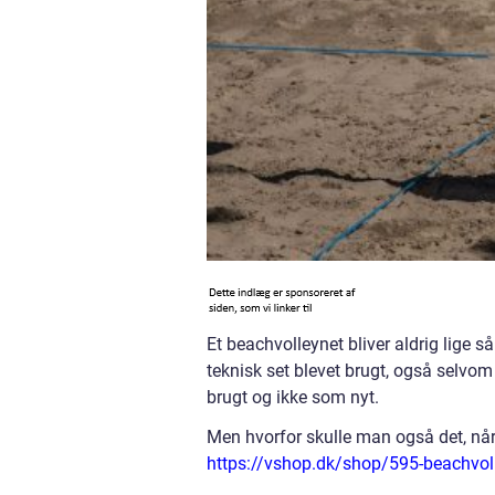
Et beachvolleynet bliver aldrig lige s
teknisk set blevet brugt, også selv
brugt og ikke som nyt.
Men hvorfor skulle man også det, når
https://vshop.dk/shop/595-beachvol