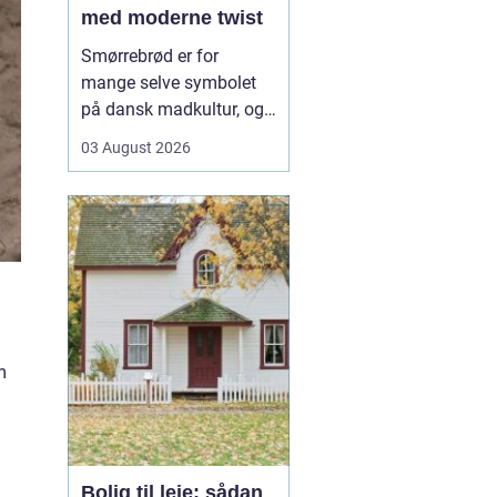
med moderne twist
Smørrebrød er for
mange selve symbolet
på dansk madkultur, og i
Aalborg lever traditionen
03 August 2026
i bedste velgående. Her
finder du både de helt
klassiske stykker med
sild, æg og rejer og nyere
udgaver med grøntsager,
specialiteter fra lokale
slagtere og kre...
m
Bolig til leje: sådan