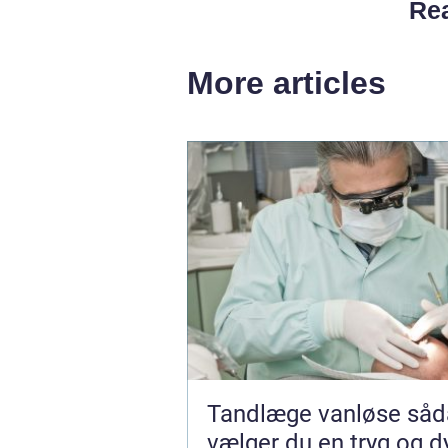
Rea
More articles
Tandlæge vanløse sådan
vælger du en tryg og d