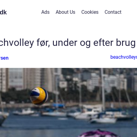
dk
Ads
About Us
Cookies
Contact
chvolley før, under og efter brug
beachvolley
rsen