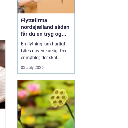
Flyttefirma
nordsjælland sådan
får du en tryg og
effektiv flytning
En flytning kan hurtigt
føles uoverskuelig. Der
er møbler, der skal
bæres, kasser der skal
03 July 2026
pakkes, og ofte en stram
tidsplan at leve op til.
Mange i Nordsjælland
vælger derfor at bruge et
professionelt flyttefirma,
som kan tage sig af det
tunge arbej...