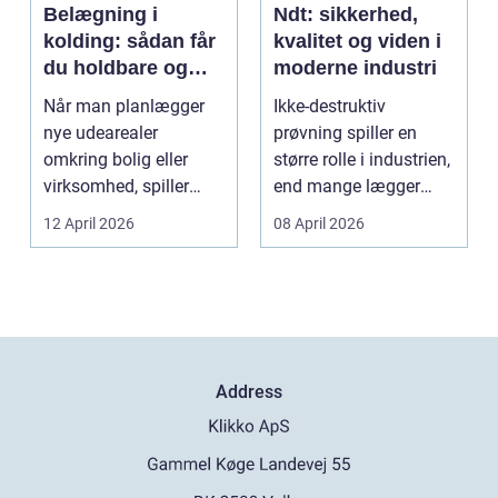
Belægning i
Ndt: sikkerhed,
kolding: sådan får
kvalitet og viden i
du holdbare og
moderne industri
flotte udearealer
Når man planlægger
Ikke-destruktiv
nye udearealer
prøvning spiller en
omkring bolig eller
større rolle i industrien,
virksomhed, spiller
end mange lægger
belægningen en helt
mærke til i hverdage...
12 April 2026
08 April 2026
centra...
Address