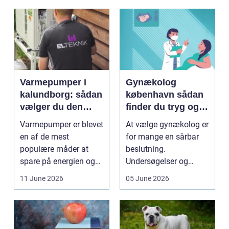
Varmepumper i
Gynækolog
kalundborg: sådan
københavn sådan
vælger du den
finder du tryg og
rigtige løsning
professionel hjælp
Varmepumper er blevet
At vælge gynækolog er
en af de mest
for mange en sårbar
populære måder at
beslutning.
spare på energien og
Undersøgelser og
få et bedre indeklima
behandlinger foregår i
11 June 2026
05 June 2026
på....
intime...