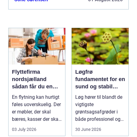
Flyttefirma
Løgfrø
nordsjælland
fundamentet for en
sådan får du en
sund og stabil
tryg og effektiv
løgavl
En flytning kan hurtigt
Løg hører til blandt de
flytning
føles uoverskuelig. Der
vigtigste
er møbler, der skal
grøntsagsafgrøder i
bæres, kasser der skal
både professionel og
pakkes, o...
hobbybaseret
03 July 2026
30 June 2026
dyrkning. Ba...