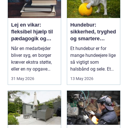
Lej en vikar:
Hundebur:
fleksibel hjælp til
sikkerhed, tryghed
pædagogik og
og smartere
sundhed
hverdag med hund
Når en medarbejder
Et hundebur er for
bliver syg, en borger
mange hundeejere lige
kræver ekstra støtte,
så vigtigt som
eller en ny opgave
halsbånd og sele. Et
opstår fra dag til...
godt bur gi...
31 May 2026
13 May 2026