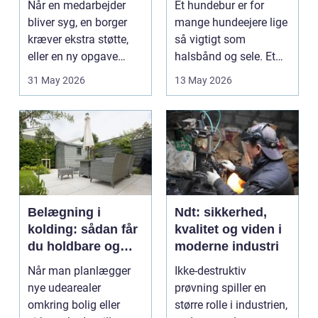
Når en medarbejder
Et hundebur er for
bliver syg, en borger
mange hundeejere lige
kræver ekstra støtte,
så vigtigt som
eller en ny opgave
halsbånd og sele. Et
opstår fra dag til...
godt bur gi...
31 May 2026
13 May 2026
Belægning i
Ndt: sikkerhed,
kolding: sådan får
kvalitet og viden i
du holdbare og
moderne industri
flotte udearealer
Når man planlægger
Ikke-destruktiv
nye udearealer
prøvning spiller en
omkring bolig eller
større rolle i industrien,