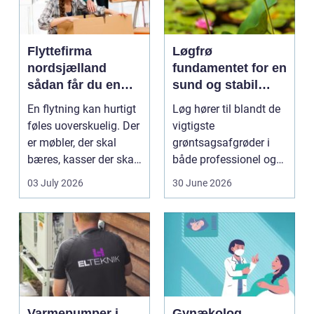
Flyttefirma
Løgfrø
nordsjælland
fundamentet for en
sådan får du en
sund og stabil
tryg og effektiv
løgavl
En flytning kan hurtigt
Løg hører til blandt de
flytning
føles uoverskuelig. Der
vigtigste
er møbler, der skal
grøntsagsafgrøder i
bæres, kasser der skal
både professionel og
pakkes, o...
hobbybaseret
03 July 2026
30 June 2026
dyrkning. Ba...
Varmepumper i
Gynækolog