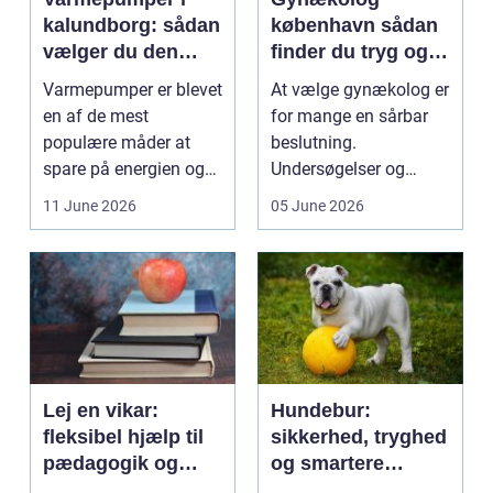
kalundborg: sådan
københavn sådan
vælger du den
finder du tryg og
rigtige løsning
professionel hjælp
Varmepumper er blevet
At vælge gynækolog er
en af de mest
for mange en sårbar
populære måder at
beslutning.
spare på energien og
Undersøgelser og
få et bedre indeklima
behandlinger foregår i
11 June 2026
05 June 2026
på....
intime...
Lej en vikar:
Hundebur:
fleksibel hjælp til
sikkerhed, tryghed
pædagogik og
og smartere
sundhed
hverdag med hund