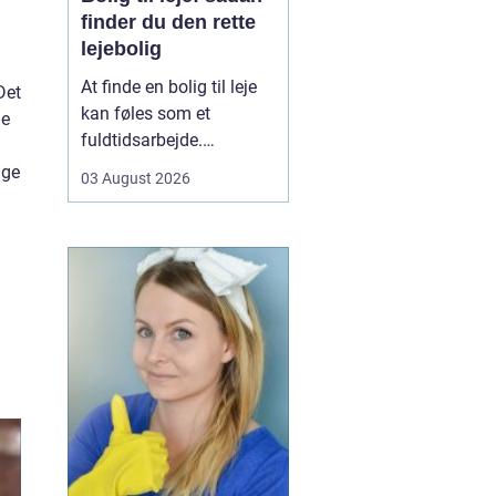
finder du den rette
lejebolig
At finde en bolig til leje
Det
kan føles som et
ne
fuldtidsarbejde.
Udbuddet er stort,
age
03 August 2026
priserne varierer, og det
kan være svært at
gennemskue, hvad du
egentlig får for pengene.
Samtidig fylder
spørgsmål om
beliggenhed, ...