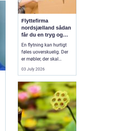
Flyttefirma
nordsjælland sådan
får du en tryg og
effektiv flytning
En flytning kan hurtigt
føles uoverskuelig. Der
er møbler, der skal
bæres, kasser der skal
03 July 2026
pakkes, og ofte en stram
tidsplan at leve op til.
Mange i Nordsjælland
vælger derfor at bruge et
professionelt flyttefirma,
som kan tage sig af det
tunge arbej...