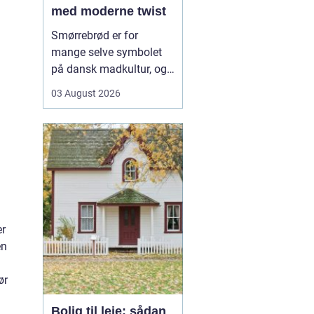
med moderne twist
Smørrebrød er for
mange selve symbolet
på dansk madkultur, og i
Aalborg lever traditionen
03 August 2026
i bedste velgående. Her
finder du både de helt
klassiske stykker med
sild, æg og rejer og nyere
udgaver med grøntsager,
specialiteter fra lokale
slagtere og kre...
er
en
ør
Bolig til leje: sådan