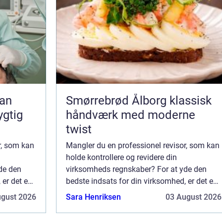
Smørrebrød Ålborg klassisk
ygtig
håndværk med moderne
twist
r, som kan
Mangler du en professionel revisor, som kan
holde kontrollere og revidere din
de den
virksomheds regnskaber? For at yde den
 er det en
bedste indsats for din virksomhed, er det en
b og
god ide, at du har styr på regnskab og
ugust 2026
Sara Henriksen
03 August 2026
..
økonomi. Selv en lille fejl kan f&ar...