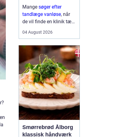
Mange
søger efter
tandlæge vanløse
, når
de vil finde en klinik tæt
på hjemmet, der både er
04 August 2026
fagligt stærk og god til
at skabe ro i maven. For
flere handler valget ikke
kun om pris og
beliggenhed, men i h...
r?
den
da
Smørrebrød Ålborg
klassisk håndværk