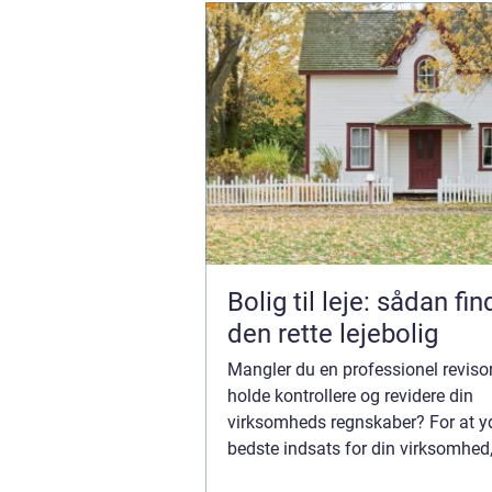
Bolig til leje: sådan fi
den rette lejebolig
Mangler du en professionel reviso
holde kontrollere og revidere din
virksomheds regnskaber? For at y
bedste indsats for din virksomhed,
god ide, at du har styr på regnska