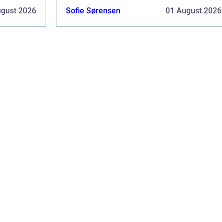
..
god ide, at du har styr på regnskab og
ugust 2026
Sofie Sørensen
01 August 2026
økonomi. Selv en lille fejl kan f&ar...