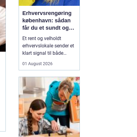
Erhvervsrengøring
københavn: sådan
får du et sundt og
professionelt
Et rent og velholdt
arbejdsmiljø
erhvervslokale sender et
klart signal til både
kunder og medarbejdere.
01 August 2026
Mange virksomheder i
København opdager
først værdien af
professionel rengøring,
når støvniveauet stiger,
medarbejdere klager
over indeklimaet, eller
kunder kom...