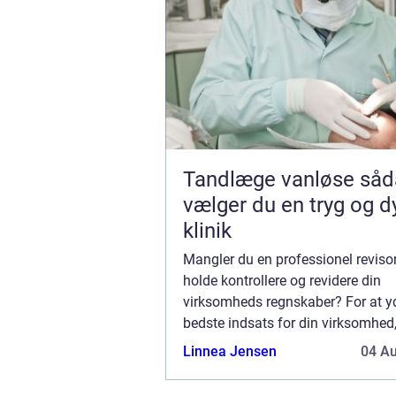
Tandlæge vanløse sådan
vælger du en tryg og d
klinik
Mangler du en professionel reviso
holde kontrollere og revidere din
virksomheds regnskaber? For at y
bedste indsats for din virksomhed,
god ide, at du har styr på regnska
Linnea Jensen
04 A
økonomi. Selv en lille fejl kan f&ar.