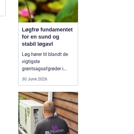
Løgfrø fundamentet
for en sund og
stabil løgavl
Løg hører til blandt de
vigtigste
grøntsagsafgrøder i
både professionel og
30 June 2026
hobbybaseret dyrkning.
Bag ethvert sundt og
ensartet løg ligger et
veludviklet
Løgfrø
, som
er tilpasset klima,
jordtype og
dyrkningssy...