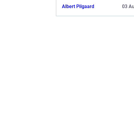
økonomi. Selv en lille fejl kan f&ar.
Albert Pilgaard
03 A