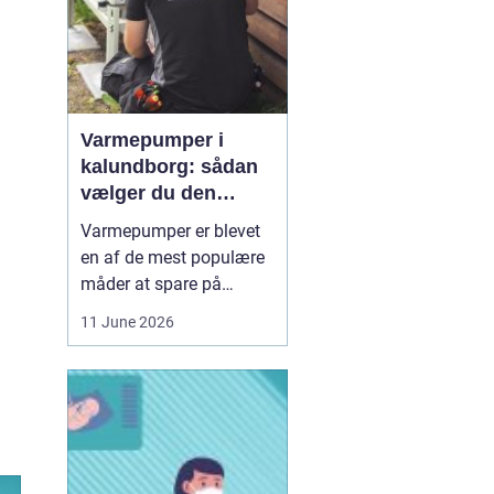
Varmepumper i
kalundborg: sådan
vælger du den
rigtige løsning
Varmepumper er blevet
en af de mest populære
måder at spare på
energien og få et bedre
11 June 2026
indeklima på. Mange
husstande i og omkring
Kalundborg står over for
samme spørgsmål: Skal
vi skifte den gamle
varmekilde ud, og er en