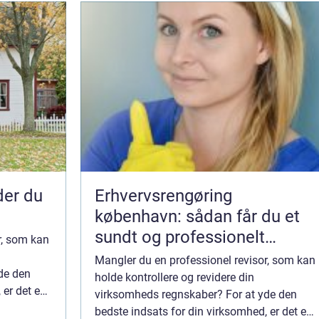
nder du
Erhvervsrengøring
københavn: sådan får du et
sundt og professionelt
r, som kan
arbejdsmiljø
Mangler du en professionel revisor, som kan
de den
holde kontrollere og revidere din
 er det en
virksomheds regnskaber? For at yde den
b og
bedste indsats for din virksomhed, er det en