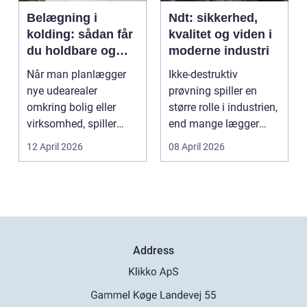
Belægning i
Ndt: sikkerhed,
kolding: sådan får
kvalitet og viden i
du holdbare og
moderne industri
flotte udearealer
Når man planlægger
Ikke-destruktiv
nye udearealer
prøvning spiller en
omkring bolig eller
større rolle i industrien,
virksomhed, spiller
end mange lægger
belægningen en helt
mærke til i hverdage...
12 April 2026
08 April 2026
centra...
Address