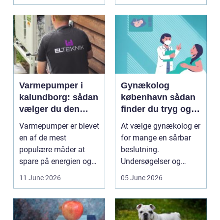
dyrkning. Ba...
Varmepumper i
Gynækolog
kalundborg: sådan
københavn sådan
vælger du den
finder du tryg og
rigtige løsning
professionel hjælp
Varmepumper er blevet
At vælge gynækolog er
en af de mest
for mange en sårbar
populære måder at
beslutning.
spare på energien og
Undersøgelser og
få et bedre indeklima
behandlinger foregår i
11 June 2026
05 June 2026
på....
intime...