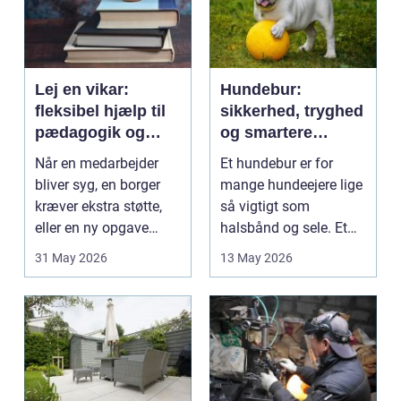
Lej en vikar:
Hundebur:
fleksibel hjælp til
sikkerhed, tryghed
pædagogik og
og smartere
sundhed
hverdag med hund
Når en medarbejder
Et hundebur er for
bliver syg, en borger
mange hundeejere lige
kræver ekstra støtte,
så vigtigt som
eller en ny opgave
halsbånd og sele. Et
opstår fra dag til...
godt bur gi...
31 May 2026
13 May 2026