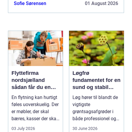
taget varig skade af deres alkoholmisbrug. Dertil
Sofie Sørensen
01 August 2026
kommer min...
Flyttefirma
Løgfrø
nordsjælland
fundamentet for en
sådan får du en
sund og stabil
tryg og effektiv
løgavl
En flytning kan hurtigt
Løg hører til blandt de
flytning
føles uoverskuelig. Der
vigtigste
er møbler, der skal
grøntsagsafgrøder i
bæres, kasser der skal
både professionel og
pakkes, o...
hobbybaseret
03 July 2026
30 June 2026