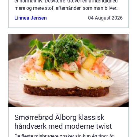
et normalt liv. Desværre kræver en afhængighed
mere og mere stof, efterhånden som man bliver
viklet længere og længere ind i misbruget. Uanset
Linnea Jensen
04 August 2026
om det dr...
Smørrebrød Ålborg klassisk
håndværk med moderne twist
De fleste misbrugere ønsker sig kun én ting: At