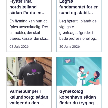
Flyttefirma
Løgfrø
nordsjælland
fundamentet for en
sådan får du en
sund og stabil
tryg og effektiv
løgavl
En flytning kan hurtigt
Løg hører til blandt de
flytning
føles uoverskuelig. Der
vigtigste
er møbler, der skal
grøntsagsafgrøder i
bæres, kasser der skal
både professionel og
pakkes, o...
hobbybaseret
03 July 2026
30 June 2026
dyrkning. Ba...
Varmepumper i
Gynækolog
kalundborg: sådan
københavn sådan
vælger du den
finder du tryg og