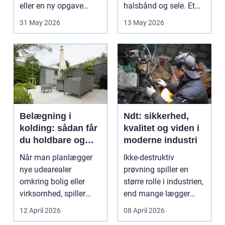
eller en ny opgave
halsbånd og sele. Et
opstår fra dag til...
godt bur gi...
31 May 2026
13 May 2026
Belægning i
Ndt: sikkerhed,
kolding: sådan får
kvalitet og viden i
du holdbare og
moderne industri
flotte udearealer
Når man planlægger
Ikke-destruktiv
nye udearealer
prøvning spiller en
omkring bolig eller
større rolle i industrien,
virksomhed, spiller
end mange lægger
belægningen en helt
mærke til i hverdage...
12 April 2026
08 April 2026
centra...