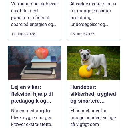
rigtige løsning
professionel hjælp
Varmepumper er blevet
At vælge gynækolog er
en af de mest
for mange en sårbar
populære måder at
beslutning.
spare på energien og
Undersøgelser og
få et bedre indeklima
behandlinger foregår i
11 June 2026
05 June 2026
på....
intime...
Lej en vikar:
Hundebur:
fleksibel hjælp til
sikkerhed, tryghed
pædagogik og
og smartere
sundhed
hverdag med hund
Når en medarbejder
Et hundebur er for
bliver syg, en borger
mange hundeejere lige
kræver ekstra støtte,
så vigtigt som