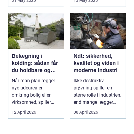
31 May 2026
13 May 2026
Belægning i
Ndt: sikkerhed,
kolding: sådan får
kvalitet og viden i
du holdbare og
moderne industri
flotte udearealer
Når man planlægger
Ikke-destruktiv
nye udearealer
prøvning spiller en
omkring bolig eller
større rolle i industrien,
virksomhed, spiller
end mange lægger
belægningen en helt
mærke til i hverdage...
12 April 2026
08 April 2026
centra...