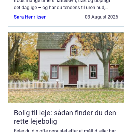
trods mange timers nattesøvn, træt og uoplagt i
det daglige – og har du tendens til uren hud,
inflammatoriske ...
Sara Henriksen
03 August 2026
Bolig til leje: sådan finder du den
rette lejebolig
Føler du dig ofte oppustet efter et måltid, eller har