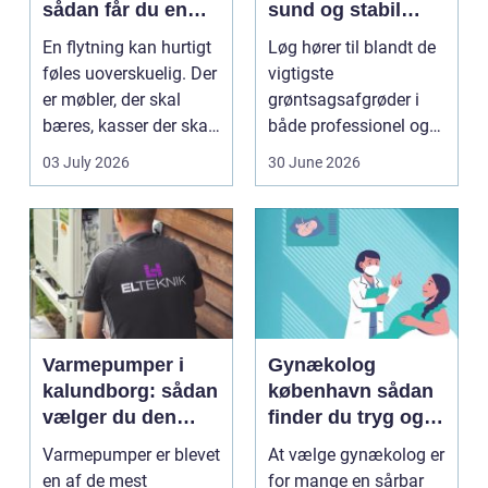
sådan får du en
sund og stabil
tryg og effektiv
løgavl
En flytning kan hurtigt
Løg hører til blandt de
flytning
føles uoverskuelig. Der
vigtigste
er møbler, der skal
grøntsagsafgrøder i
bæres, kasser der skal
både professionel og
pakkes, o...
hobbybaseret
03 July 2026
30 June 2026
dyrkning. Ba...
Varmepumper i
Gynækolog
kalundborg: sådan
københavn sådan
vælger du den
finder du tryg og
rigtige løsning
professionel hjælp
Varmepumper er blevet
At vælge gynækolog er
en af de mest
for mange en sårbar