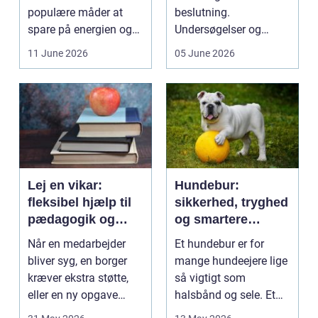
populære måder at
beslutning.
spare på energien og
Undersøgelser og
få et bedre indeklima
behandlinger foregår i
11 June 2026
05 June 2026
på....
intime...
Lej en vikar:
Hundebur:
fleksibel hjælp til
sikkerhed, tryghed
pædagogik og
og smartere
sundhed
hverdag med hund
Når en medarbejder
Et hundebur er for
bliver syg, en borger
mange hundeejere lige
kræver ekstra støtte,
så vigtigt som
eller en ny opgave
halsbånd og sele. Et
opstår fra dag til...
godt bur gi...