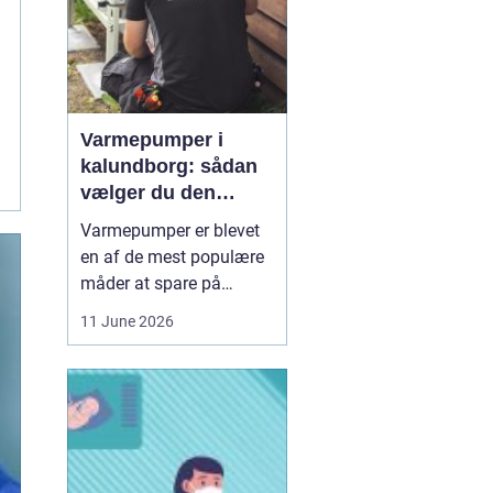
Varmepumper i
kalundborg: sådan
vælger du den
rigtige løsning
Varmepumper er blevet
en af de mest populære
måder at spare på
energien og få et bedre
11 June 2026
indeklima på. Mange
husstande i og omkring
Kalundborg står over for
samme spørgsmål: Skal
vi skifte den gamle
varmekilde ud, og er en