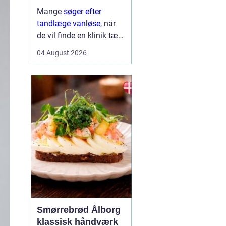
Mange
søger efter
tandlæge vanløse
, når
de vil finde en klinik tæt
på hjemmet, der både er
04 August 2026
fagligt stærk og god til
at skabe ro i maven. For
flere handler valget ikke
kun om pris og
beliggenhed, men i h...
Smørrebrød Ålborg
klassisk håndværk