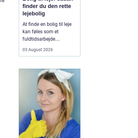
are
finder du den rette
lejebolig
At finde en bolig til leje
kan føles som et
fuldtidsarbejde.
Udbuddet er stort,
03 August 2026
priserne varierer, og det
kan være svært at
gennemskue, hvad du
egentlig får for pengene.
Samtidig fylder
spørgsmål om
beliggenhed, ...