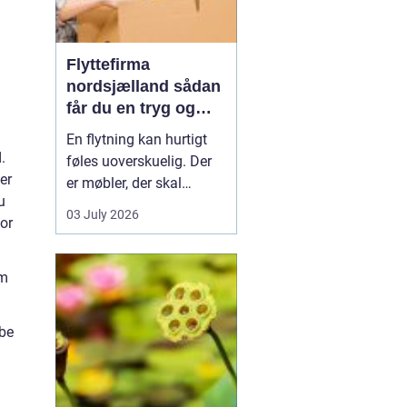
Flyttefirma
nordsjælland sådan
får du en tryg og
effektiv flytning
En flytning kan hurtigt
.
føles uoverskuelig. Der
er
er møbler, der skal
u
bæres, kasser der skal
03 July 2026
for
pakkes, og ofte en stram
tidsplan at leve op til.
Mange i Nordsjælland
om
vælger derfor at bruge et
professionelt flyttefirma,
øbe
som kan tage sig af det
tunge arbej...