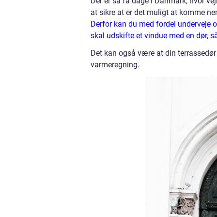
Der er så få dage i Danmark, hvor vejr
at sikre at er det muligt at komme nemt
Derfor kan du med fordel underveje o
skal udskifte et vindue med en dør, s
Det kan også være at din terrassedør
varmeregning.