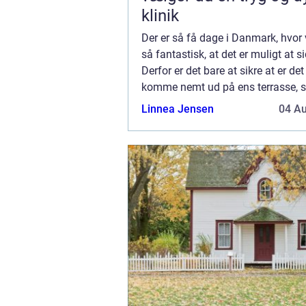
klinik
Der er så få dage i Danmark, hvor v
så fantastisk, at det er muligt at s
Derfor er det bare at sikre at er det
komme nemt ud på ens terrasse, s
vejret er til det. Derfor kan du med
Linnea Jensen
04 A
underveje om det giver god m...