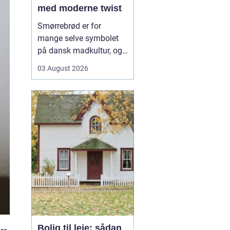
med moderne twist
Smørrebrød er for
mange selve symbolet
på dansk madkultur, og i
Aalborg lever traditionen
03 August 2026
i bedste velgående. Her
finder du både de helt
klassiske stykker med
sild, æg og rejer og nyere
udgaver med grøntsager,
specialiteter fra lokale
slagtere og kre...
Bolig til leje: sådan