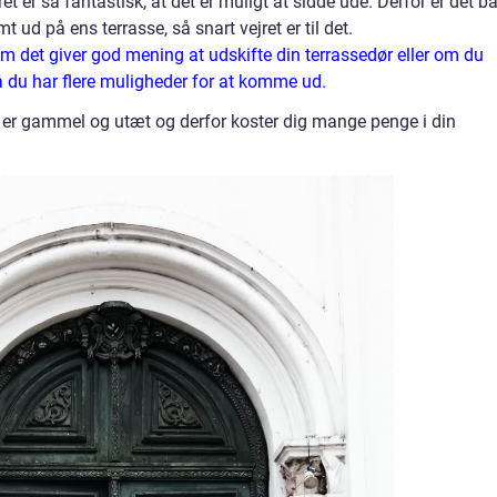
et er så fantastisk, at det er muligt at sidde ude. Derfor er det b
 ud på ens terrasse, så snart vejret er til det.
m det giver god mening at udskifte din terrassedør eller om du
å du har flere muligheder for at komme ud.
 er gammel og utæt og derfor koster dig mange penge i din