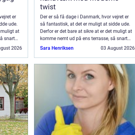
twist
ejret er
Der er så få dage i Danmark, hvor vejret er
idde ude.
så fantastisk, at det er muligt at sidde ude.
 muligt at
Derfor er det bare at sikre at er det muligt at
å snart
komme nemt ud på ens terrasse, så snart
 fordel
vejret er til det. Derfor kan du med fordel
ugust 2026
Sara Henriksen
03 August 2026
underveje om det giver god m...