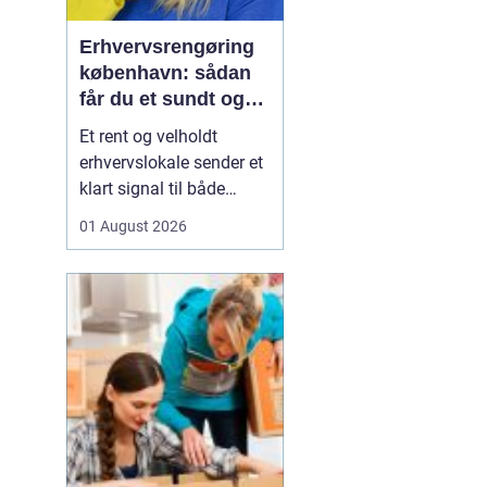
Erhvervsrengøring
københavn: sådan
får du et sundt og
professionelt
Et rent og velholdt
arbejdsmiljø
erhvervslokale sender et
klart signal til både
kunder og medarbejdere.
01 August 2026
Mange virksomheder i
København opdager
først værdien af
professionel rengøring,
når støvniveauet stiger,
medarbejdere klager
over indeklimaet, eller
kunder kom...