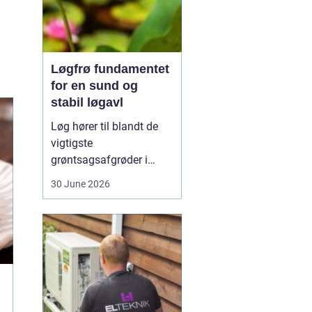
Løgfrø fundamentet
for en sund og
stabil løgavl
Løg hører til blandt de
vigtigste
grøntsagsafgrøder i
både professionel og
30 June 2026
hobbybaseret dyrkning.
Bag ethvert sundt og
ensartet løg ligger et
veludviklet
Løgfrø
, som
er tilpasset klima,
jordtype og
dyrkningssy...