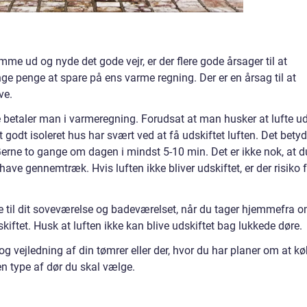
me ud og nyde det gode vejr, er der flere gode årsager til at
ge penge at spare på ens varme regning. Der er en årsag til at
ve.
e betaler man i varmeregning. Forudsat at man husker at lufte ud
godt isoleret hus har svært ved at få udskiftet luften. Det betyd
 Gerne to gange om dagen i mindst 5-10 min. Det er ikke nok, at d
ave gennemtræk. Hvis luften ikke bliver udskiftet, er der risiko 
e til dit soveværelse og badeværelset, når du tager hjemmefra 
kiftet. Husk at luften ikke kan blive udskiftet bag lukkede døre.
 og vejledning af din tømrer eller der, hvor du har planer om at k
n type af dør du skal vælge.