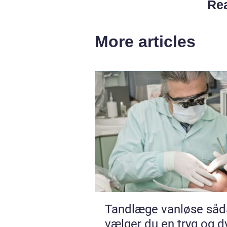
Rea
More articles
Tandlæge vanløse sådan
vælger du en tryg og d