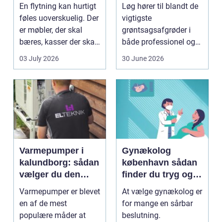
tryg og effektiv
løgavl
En flytning kan hurtigt
Løg hører til blandt de
flytning
føles uoverskuelig. Der
vigtigste
er møbler, der skal
grøntsagsafgrøder i
bæres, kasser der skal
både professionel og
pakkes, o...
hobbybaseret
03 July 2026
30 June 2026
dyrkning. Ba...
Varmepumper i
Gynækolog
kalundborg: sådan
københavn sådan
vælger du den
finder du tryg og
rigtige løsning
professionel hjælp
Varmepumper er blevet
At vælge gynækolog er
en af de mest
for mange en sårbar
populære måder at
beslutning.