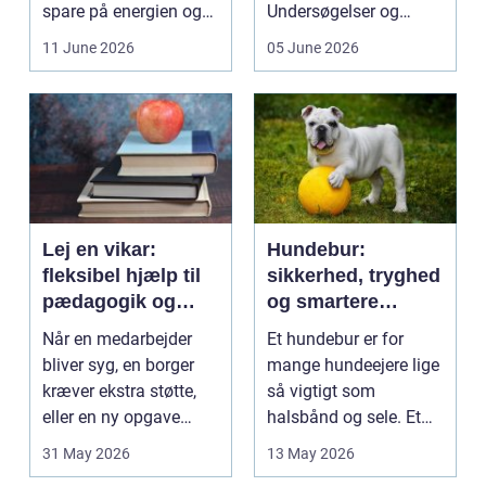
spare på energien og
Undersøgelser og
få et bedre indeklima
behandlinger foregår i
11 June 2026
05 June 2026
på....
intime...
Lej en vikar:
Hundebur:
fleksibel hjælp til
sikkerhed, tryghed
pædagogik og
og smartere
sundhed
hverdag med hund
Når en medarbejder
Et hundebur er for
bliver syg, en borger
mange hundeejere lige
kræver ekstra støtte,
så vigtigt som
eller en ny opgave
halsbånd og sele. Et
opstår fra dag til...
godt bur gi...
31 May 2026
13 May 2026