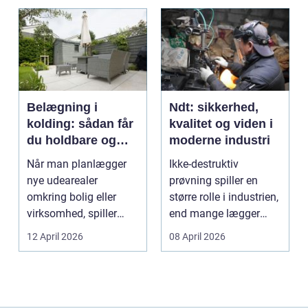
Belægning i
Ndt: sikkerhed,
kolding: sådan får
kvalitet og viden i
du holdbare og
moderne industri
flotte udearealer
Når man planlægger
Ikke-destruktiv
nye udearealer
prøvning spiller en
omkring bolig eller
større rolle i industrien,
virksomhed, spiller
end mange lægger
belægningen en helt
mærke til i hverdage...
12 April 2026
08 April 2026
centra...