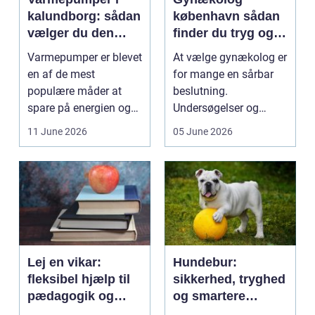
kalundborg: sådan
københavn sådan
vælger du den
finder du tryg og
rigtige løsning
professionel hjælp
Varmepumper er blevet
At vælge gynækolog er
en af de mest
for mange en sårbar
populære måder at
beslutning.
spare på energien og
Undersøgelser og
få et bedre indeklima
behandlinger foregår i
11 June 2026
05 June 2026
på....
intime...
Lej en vikar:
Hundebur:
fleksibel hjælp til
sikkerhed, tryghed
pædagogik og
og smartere
sundhed
hverdag med hund