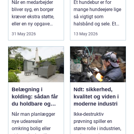
Når en medarbejder
Et hundebur er for
bliver syg, en borger
mange hundeejere lige
kræver ekstra støtte,
så vigtigt som
eller en ny opgave
halsbånd og sele. Et
opstår fra dag til...
godt bur gi...
31 May 2026
13 May 2026
Belægning i
Ndt: sikkerhed,
kolding: sådan får
kvalitet og viden i
du holdbare og
moderne industri
flotte udearealer
Når man planlægger
Ikke-destruktiv
nye udearealer
prøvning spiller en
omkring bolig eller
større rolle i industrien,