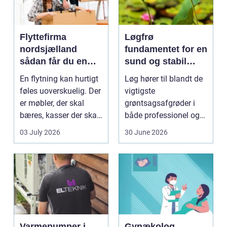
Flyttefirma
Løgfrø
nordsjælland
fundamentet for en
sådan får du en
sund og stabil
tryg og effektiv
løgavl
En flytning kan hurtigt
Løg hører til blandt de
flytning
føles uoverskuelig. Der
vigtigste
er møbler, der skal
grøntsagsafgrøder i
bæres, kasser der skal
både professionel og
pakkes, o...
hobbybaseret
03 July 2026
30 June 2026
dyrkning. Ba...
Varmepumper i
Gynækolog