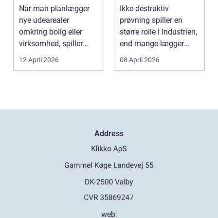
flotte udearealer
Når man planlægger
Ikke-destruktiv
nye udearealer
prøvning spiller en
omkring bolig eller
større rolle i industrien,
virksomhed, spiller
end mange lægger
belægningen en helt
mærke til i hverdage...
12 April 2026
08 April 2026
centra...
Address
web: