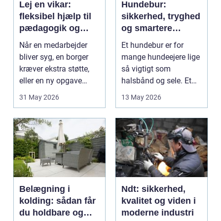
Lej en vikar:
Hundebur:
fleksibel hjælp til
sikkerhed, tryghed
pædagogik og
og smartere
sundhed
hverdag med hund
Når en medarbejder
Et hundebur er for
bliver syg, en borger
mange hundeejere lige
kræver ekstra støtte,
så vigtigt som
eller en ny opgave
halsbånd og sele. Et
opstår fra dag til...
godt bur gi...
31 May 2026
13 May 2026
Belægning i
Ndt: sikkerhed,
kolding: sådan får
kvalitet og viden i
du holdbare og
moderne industri