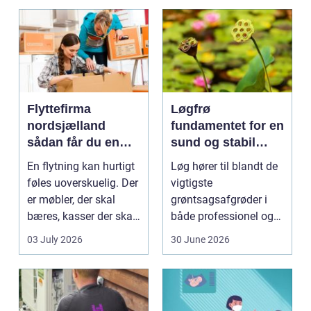
Flyttefirma
Løgfrø
nordsjælland
fundamentet for en
sådan får du en
sund og stabil
tryg og effektiv
løgavl
En flytning kan hurtigt
Løg hører til blandt de
flytning
føles uoverskuelig. Der
vigtigste
er møbler, der skal
grøntsagsafgrøder i
bæres, kasser der skal
både professionel og
pakkes, o...
hobbybaseret
03 July 2026
30 June 2026
dyrkning. Ba...