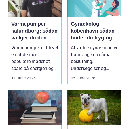
Varmepumper i
Gynækolog
kalundborg: sådan
københavn sådan
vælger du den
finder du tryg og
rigtige løsning
professionel hjælp
Varmepumper er blevet
At vælge gynækolog er
en af de mest
for mange en sårbar
populære måder at
beslutning.
spare på energien og
Undersøgelser og
få et bedre indeklima
behandlinger foregår i
11 June 2026
05 June 2026
på....
intime...