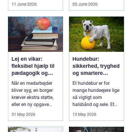
få et bedre indeklima
behandlinger foregår i
11 June 2026
05 June 2026
på....
intime...
Lej en vikar:
Hundebur:
fleksibel hjælp til
sikkerhed, tryghed
pædagogik og
og smartere
sundhed
hverdag med hund
Når en medarbejder
Et hundebur er for
bliver syg, en borger
mange hundeejere lige
kræver ekstra støtte,
så vigtigt som
eller en ny opgave
halsbånd og sele. Et
opstår fra dag til...
godt bur gi...
31 May 2026
13 May 2026