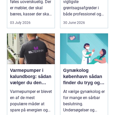
føles uoverskuelig. Der
vigtigste
er møbler, der skal
grøntsagsafgrøder i
bæres, kasser der skal
både professionel og
pakkes, o...
hobbybaseret
03 July 2026
30 June 2026
dyrkning. Ba...
Varmepumper i
Gynækolog
kalundborg: sådan
københavn sådan
vælger du den
finder du tryg og
rigtige løsning
professionel hjælp
Varmepumper er blevet
At vælge gynækolog er
en af de mest
for mange en sårbar
populære måder at
beslutning.
spare på energien og
Undersøgelser og