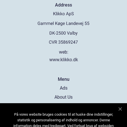
Address
web:
www.klikko.dk
Menu
Ads
About Us
Cookies
På vores website bruges cookies til at huske dine indstillinger,
Contact
statistik og personalisering af indhold og annoncer. Denne
Sitemap
information deles med tredjepart. Ved fortsat brug af websiden