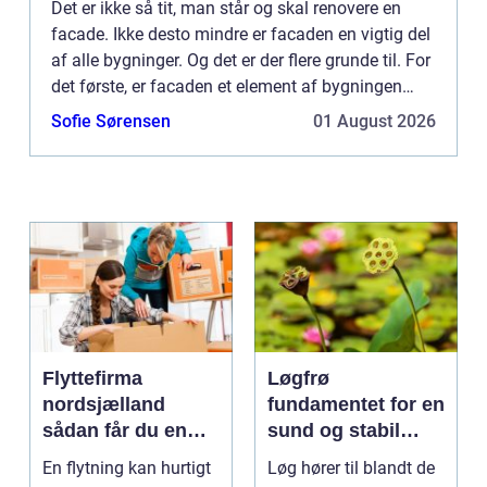
Det er ikke så tit, man står og skal renovere en
facade. Ikke desto mindre er facaden en vigtig del
af alle bygninger. Og det er der flere grunde til. For
det første, er facaden et element af bygningen
som skal holde væggene tætte og ordentlige,
Sofie Sørensen
01 August 2026
såda...
Flyttefirma
Løgfrø
nordsjælland
fundamentet for en
sådan får du en
sund og stabil
tryg og effektiv
løgavl
En flytning kan hurtigt
Løg hører til blandt de
flytning