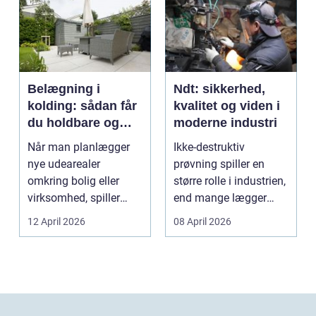
Belægning i
Ndt: sikkerhed,
kolding: sådan får
kvalitet og viden i
du holdbare og
moderne industri
flotte udearealer
Når man planlægger
Ikke-destruktiv
nye udearealer
prøvning spiller en
omkring bolig eller
større rolle i industrien,
virksomhed, spiller
end mange lægger
belægningen en helt
mærke til i hverdage...
12 April 2026
08 April 2026
centra...