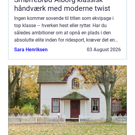
håndværk med moderne twist
Ingen kommer sovende til titlen som ekvipage i
top klasse – hverken hest eller rytter. Har du
således ambitioner om at opnå en plads i den
absolutte elite inden for ridesport, kræver det en
mægtig indsats fra såvel dig selv som fra den
Sara Henriksen
03 August 2026
hest, du ønske...