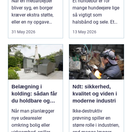
Når en medarbejder
Et hundebur er for
bliver syg, en borger
mange hundeejere lige
kræver ekstra støtte,
så vigtigt som
eller en ny opgave
halsbånd og sele. Et
opstår fra dag til...
godt bur gi...
31 May 2026
13 May 2026
Belægning i
Ndt: sikkerhed,
kolding: sådan får
kvalitet og viden i
du holdbare og
moderne industri
flotte udearealer
Når man planlægger
Ikke-destruktiv
nye udearealer
prøvning spiller en
omkring bolig eller
større rolle i industrien,