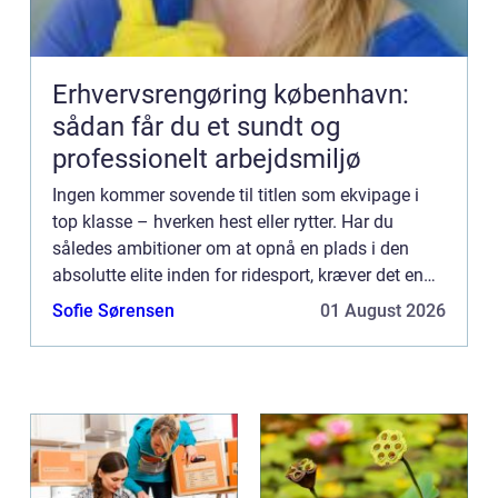
Erhvervsrengøring københavn:
sådan får du et sundt og
professionelt arbejdsmiljø
Ingen kommer sovende til titlen som ekvipage i
top klasse – hverken hest eller rytter. Har du
således ambitioner om at opnå en plads i den
absolutte elite inden for ridesport, kræver det en
mægtig indsats fra såvel dig selv som fra den
Sofie Sørensen
01 August 2026
hest, du ønske...