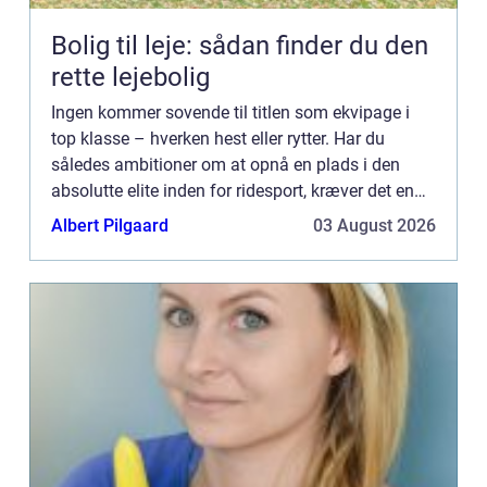
Bolig til leje: sådan finder du den
rette lejebolig
Ingen kommer sovende til titlen som ekvipage i
top klasse – hverken hest eller rytter. Har du
således ambitioner om at opnå en plads i den
absolutte elite inden for ridesport, kræver det en
mægtig indsats fra såvel dig selv som fra den
Albert Pilgaard
03 August 2026
hest, du ønske...