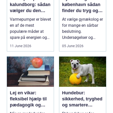
kalundborg: sådan
københavn sådan
vælger du den
finder du tryg og
rigtige løsning
professionel hjælp
Varmepumper er blevet
At vælge gynækolog er
en af de mest
for mange en sårbar
populære måder at
beslutning.
spare på energien og
Undersøgelser og
få et bedre indeklima
behandlinger foregår i
11 June 2026
05 June 2026
på....
intime...
Lej en vikar:
Hundebur:
fleksibel hjælp til
sikkerhed, tryghed
pædagogik og
og smartere
sundhed
hverdag med hund