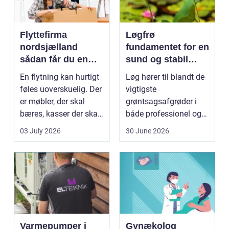
Flyttefirma
Løgfrø
nordsjælland
fundamentet for en
sådan får du en
sund og stabil
tryg og effektiv
løgavl
En flytning kan hurtigt
Løg hører til blandt de
flytning
føles uoverskuelig. Der
vigtigste
er møbler, der skal
grøntsagsafgrøder i
bæres, kasser der skal
både professionel og
pakkes, o...
hobbybaseret
03 July 2026
30 June 2026
dyrkning. Ba...
Varmepumper i
Gynækolog