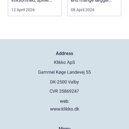
virksomhed, spiller
end mange lægger
belægningen en helt
mærke til i hverdage...
12 April 2026
08 April 2026
centra...
Address
web:
www.klikko.dk
Menu