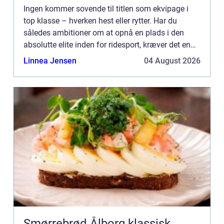
Ingen kommer sovende til titlen som ekvipage i
top klasse – hverken hest eller rytter. Har du
således ambitioner om at opnå en plads i den
absolutte elite inden for ridesport, kræver det en
mægtig indsats fra såvel dig selv som fra den
Linnea Jensen
04 August 2026
hest, du ønske...
Smørrebrød Ålborg klassisk