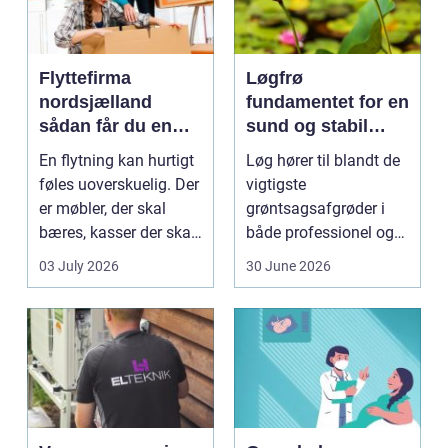
Flyttefirma
Løgfrø
nordsjælland
fundamentet for en
sådan får du en
sund og stabil
tryg og effektiv
løgavl
En flytning kan hurtigt
Løg hører til blandt de
flytning
føles uoverskuelig. Der
vigtigste
er møbler, der skal
grøntsagsafgrøder i
bæres, kasser der skal
både professionel og
pakkes, o...
hobbybaseret
03 July 2026
30 June 2026
dyrkning. Ba...