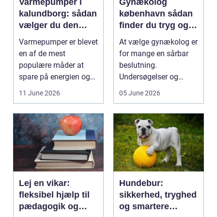
Varmepumper i
Gynækolog
kalundborg: sådan
københavn sådan
vælger du den
finder du tryg og
rigtige løsning
professionel hjælp
Varmepumper er blevet
At vælge gynækolog er
en af de mest
for mange en sårbar
populære måder at
beslutning.
spare på energien og
Undersøgelser og
få et bedre indeklima
behandlinger foregår i
11 June 2026
05 June 2026
på....
intime...
Lej en vikar:
Hundebur:
fleksibel hjælp til
sikkerhed, tryghed
pædagogik og
og smartere