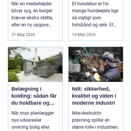
sundhed
hverdag med hund
Når en medarbejder
Et hundebur er for
bliver syg, en borger
mange hundeejere lige
kræver ekstra støtte,
så vigtigt som
eller en ny opgave
halsbånd og sele. Et
opstår fra dag til...
godt bur gi...
31 May 2026
13 May 2026
Belægning i
Ndt: sikkerhed,
kolding: sådan får
kvalitet og viden i
du holdbare og
moderne industri
flotte udearealer
Når man planlægger
Ikke-destruktiv
nye udearealer
prøvning spiller en
omkring bolig eller
større rolle i industrien,