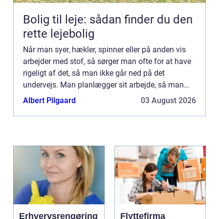
Bolig til leje: sådan finder du den
rette lejebolig
Når man syer, hækler, spinner eller på anden vis
arbejder med stof, så sørger man ofte for at have
rigeligt af det, så man ikke går ned på det
undervejs. Man planlægger sit arbejde, så man
ikke skal gøre ophold undervejs og ud at hente
Albert Pilgaard
03 August 2026
nyt, fordi man...
Erhvervsrengøring
Flyttefirma