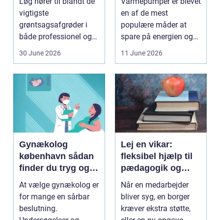
Løg hører til blandt de
Varmepumper er blevet
vigtigste
en af de mest
grøntsagsafgrøder i
populære måder at
både professionel og
spare på energien og
hobbybaseret
få et bedre indeklima
30 June 2026
11 June 2026
dyrkning. Ba...
på....
Gynækolog
Lej en vikar:
københavn sådan
fleksibel hjælp til
finder du tryg og
pædagogik og
professionel hjælp
sundhed
At vælge gynækolog er
Når en medarbejder
for mange en sårbar
bliver syg, en borger
beslutning.
kræver ekstra støtte,