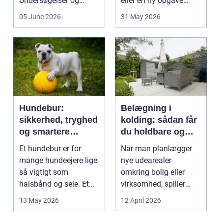
Undersøgelser og
eller en ny opgave
behandlinger foregår i
opstår fra dag til...
05 June 2026
31 May 2026
intime...
Hundebur:
Belægning i
sikkerhed, tryghed
kolding: sådan får
og smartere
du holdbare og
hverdag med hund
flotte udearealer
Et hundebur er for
Når man planlægger
mange hundeejere lige
nye udearealer
så vigtigt som
omkring bolig eller
halsbånd og sele. Et
virksomhed, spiller
godt bur gi...
belægningen en helt
13 May 2026
12 April 2026
centra...