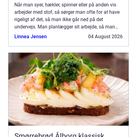
Når man syer, hækler, spinner eller på anden vis
arbejder med stof, så sørger man ofte for at have
rigeligt af det, så man ikke går ned på det
undervejs. Man planlægger sit arbejde, så man
ikke skal gøre ophold undervejs og ud at hente
Linnea Jensen
04 August 2026
nyt, fordi man...
Smørrebrød Ålborg klassisk