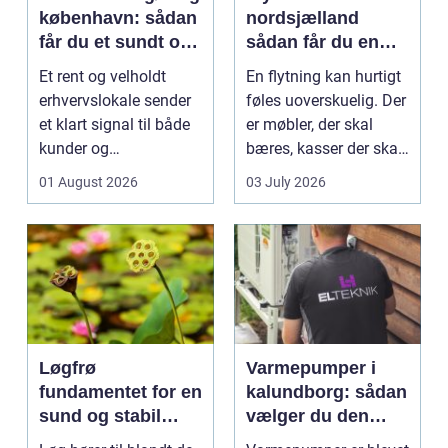
københavn: sådan
nordsjælland
får du et sundt og
sådan får du en
professionelt
tryg og effektiv
Et rent og velholdt
En flytning kan hurtigt
arbejdsmiljø
flytning
erhvervslokale sender
føles uoverskuelig. Der
et klart signal til både
er møbler, der skal
kunder og
bæres, kasser der skal
medarbejdere. Mange
pakkes, o...
01 August 2026
03 July 2026
vir...
Løgfrø
Varmepumper i
fundamentet for en
kalundborg: sådan
sund og stabil
vælger du den
løgavl
rigtige løsning