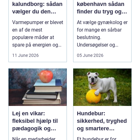
kalundborg: sådan
københavn sådan
vælger du den
finder du tryg og
rigtige løsning
professionel hjælp
Varmepumper er blevet
At vælge gynækolog er
en af de mest
for mange en sårbar
populære måder at
beslutning.
spare på energien og
Undersøgelser og
få et bedre indeklima
behandlinger foregår i
11 June 2026
05 June 2026
på....
intime...
Lej en vikar:
Hundebur:
fleksibel hjælp til
sikkerhed, tryghed
pædagogik og
og smartere
sundhed
hverdag med hund
Når en medarbejder
Et hundebur er for