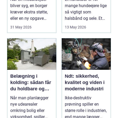
bliver syg, en borger
mange hundeejere lige
kræver ekstra støtte,
så vigtigt som
eller en ny opgave
halsbånd og sele. Et
opstår fra dag til...
godt bur gi...
31 May 2026
13 May 2026
Belægning i
Ndt: sikkerhed,
kolding: sådan får
kvalitet og viden i
du holdbare og
moderne industri
flotte udearealer
Når man planlægger
Ikke-destruktiv
nye udearealer
prøvning spiller en
omkring bolig eller
større rolle i industrien,
virksomhed, spiller
end mange lægger