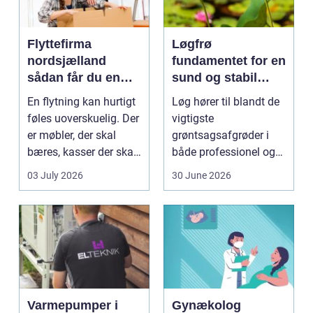
Flyttefirma
Løgfrø
nordsjælland
fundamentet for en
sådan får du en
sund og stabil
tryg og effektiv
løgavl
En flytning kan hurtigt
Løg hører til blandt de
flytning
føles uoverskuelig. Der
vigtigste
er møbler, der skal
grøntsagsafgrøder i
bæres, kasser der skal
både professionel og
pakkes, o...
hobbybaseret
03 July 2026
30 June 2026
dyrkning. Ba...
Varmepumper i
Gynækolog