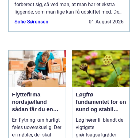
forberedt sig, så ved man, at man har et ekstra
liggende, som man lige kan få udskiftet med. Det
er selvfølgelig ikke alle...
Sofie Sørensen
01 August 2026
Flyttefirma
Løgfrø
nordsjælland
fundamentet for en
sådan får du en
sund og stabil
tryg og effektiv
løgavl
En flytning kan hurtigt
Løg hører til blandt de
flytning
føles uoverskuelig. Der
vigtigste
er møbler, der skal
grøntsagsafgrøder i