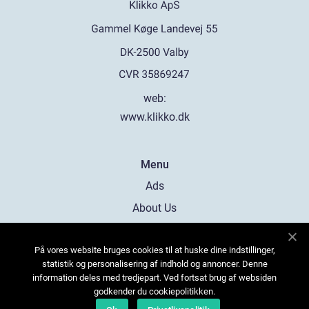
web:
www.klikko.dk
Menu
Ads
About Us
Cookies
På vores website bruges cookies til at huske dine indstillinger,
Contact
statistik og personalisering af indhold og annoncer. Denne
Sitemap
information deles med tredjepart. Ved fortsat brug af websiden
godkender du cookiepolitikken.