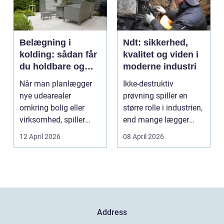
Belægning i
Ndt: sikkerhed,
kolding: sådan får
kvalitet og viden i
du holdbare og
moderne industri
flotte udearealer
Når man planlægger
Ikke-destruktiv
nye udearealer
prøvning spiller en
omkring bolig eller
større rolle i industrien,
virksomhed, spiller
end mange lægger
belægningen en helt
mærke til i hverdage...
12 April 2026
08 April 2026
centra...
Address