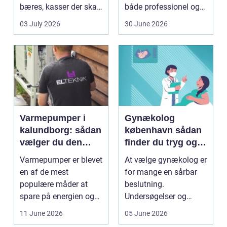
bæres, kasser der skal
både professionel og
pakkes, o...
hobbybaseret
03 July 2026
30 June 2026
dyrkning. Ba...
Varmepumper i
Gynækolog
kalundborg: sådan
københavn sådan
vælger du den
finder du tryg og
rigtige løsning
professionel hjælp
Varmepumper er blevet
At vælge gynækolog er
en af de mest
for mange en sårbar
populære måder at
beslutning.
spare på energien og
Undersøgelser og
få et bedre indeklima
behandlinger foregår i
11 June 2026
05 June 2026
på....
intime...