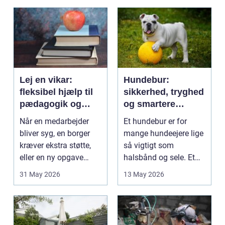
Lej en vikar:
Hundebur:
fleksibel hjælp til
sikkerhed, tryghed
pædagogik og
og smartere
sundhed
hverdag med hund
Når en medarbejder
Et hundebur er for
bliver syg, en borger
mange hundeejere lige
kræver ekstra støtte,
så vigtigt som
eller en ny opgave
halsbånd og sele. Et
opstår fra dag til...
godt bur gi...
31 May 2026
13 May 2026