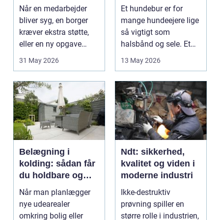
sundhed
hverdag med hund
Når en medarbejder
Et hundebur er for
bliver syg, en borger
mange hundeejere lige
kræver ekstra støtte,
så vigtigt som
eller en ny opgave
halsbånd og sele. Et
opstår fra dag til...
godt bur gi...
31 May 2026
13 May 2026
Belægning i
Ndt: sikkerhed,
kolding: sådan får
kvalitet og viden i
du holdbare og
moderne industri
flotte udearealer
Når man planlægger
Ikke-destruktiv
nye udearealer
prøvning spiller en
omkring bolig eller
større rolle i industrien,