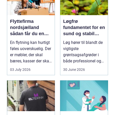
Flyttefirma
Løgfrø
nordsjælland
fundamentet for en
sådan får du en
sund og stabil
tryg og effektiv
løgavl
En flytning kan hurtigt
Løg hører til blandt de
flytning
føles uoverskuelig. Der
vigtigste
er møbler, der skal
grøntsagsafgrøder i
bæres, kasser der skal
både professionel og
pakkes, o...
hobbybaseret
03 July 2026
30 June 2026
dyrkning. Ba...