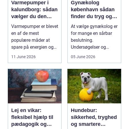
Varmepumper i
Gynækolog
kalundborg: sådan
københavn sådan
vælger du den
finder du tryg og
rigtige løsning
professionel hjælp
Varmepumper er blevet
At vælge gynækolog er
en af de mest
for mange en sårbar
populære måder at
beslutning.
spare på energien og
Undersøgelser og
få et bedre indeklima
behandlinger foregår i
11 June 2026
05 June 2026
på....
intime...
Lej en vikar:
Hundebur:
fleksibel hjælp til
sikkerhed, tryghed
pædagogik og
og smartere