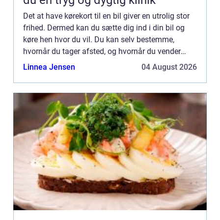
du en tryg og dygtig klinik
Det at have kørekort til en bil giver en utrolig stor
frihed. Dermed kan du sætte dig ind i din bil og
køre hen hvor du vil. Du kan selv bestemme,
hvornår du tager afsted, og hvornår du vender
retur igen, da du ikke er afhængig af andre eller
Linnea Jensen
04 August 2026
tidspun...