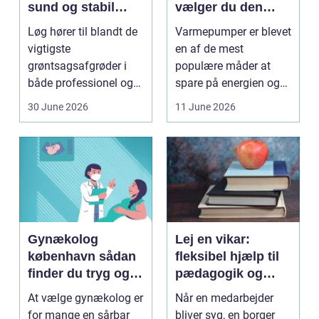
sund og stabil
vælger du den
løgavl
rigtige løsning
Løg hører til blandt de
Varmepumper er blevet
vigtigste
en af de mest
grøntsagsafgrøder i
populære måder at
både professionel og
spare på energien og
hobbybaseret
få et bedre indeklima
30 June 2026
11 June 2026
dyrkning. Ba...
på....
Gynækolog
Lej en vikar:
københavn sådan
fleksibel hjælp til
finder du tryg og
pædagogik og
professionel hjælp
sundhed
At vælge gynækolog er
Når en medarbejder
for mange en sårbar
bliver syg, en borger