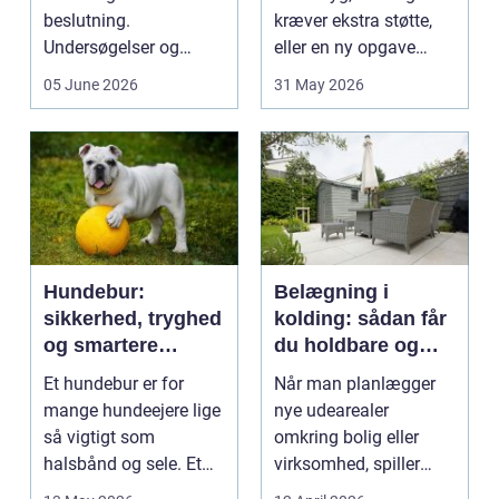
beslutning.
kræver ekstra støtte,
Undersøgelser og
eller en ny opgave
behandlinger foregår i
opstår fra dag til...
05 June 2026
31 May 2026
intime...
Hundebur:
Belægning i
sikkerhed, tryghed
kolding: sådan får
og smartere
du holdbare og
hverdag med hund
flotte udearealer
Et hundebur er for
Når man planlægger
mange hundeejere lige
nye udearealer
så vigtigt som
omkring bolig eller
halsbånd og sele. Et
virksomhed, spiller
godt bur gi...
belægningen en helt