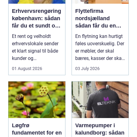
Erhvervsrengøring
Flyttefirma
københavn: sådan
nordsjælland
får du et sundt og
sådan får du en
professionelt
tryg og effektiv
Et rent og velholdt
En flytning kan hurtigt
arbejdsmiljø
flytning
erhvervslokale sender
føles uoverskuelig. Der
et klart signal til både
er møbler, der skal
kunder og
bæres, kasser der skal
medarbejdere. Mange
pakkes, o...
01 August 2026
03 July 2026
vir...
Løgfrø
Varmepumper i
fundamentet for en
kalundborg: sådan