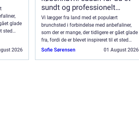
sundt og professionelt
t
arbejdsmiljø
faliner,
Vi lægger fra land med et populært
 gået glade
brunchsted i forbindelse med anbefaliner,
et sted
som der er mange, der tidligere er gået glade
ttps://xn-
fra, fordi de er blevet inspireret til et sted
am r...
med en god brunch. Stedet hedderhttps://xn-
ugust 2026
Sofie Sørensen
01 August 2026
-brunchkbenhavn-wqb.dk/ Der er skam r...