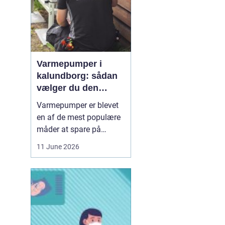
Varmepumper i
kalundborg: sådan
vælger du den
rigtige løsning
Varmepumper er blevet
en af de mest populære
måder at spare på
energien og få et bedre
11 June 2026
indeklima på. Mange
husstande i og omkring
Kalundborg står over for
samme spørgsmål: Skal
vi skifte den gamle
varmekilde ud, og er en