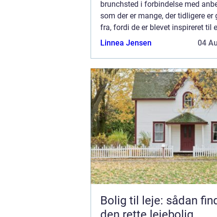
brunchsted i forbindelse med anbe
som der er mange, der tidligere er
fra, fordi de er blevet inspireret til 
med en god brunch. Stedet hedderh
Linnea Jensen
04 A
-brunchkbenhavn-wqb.dk/ Der er sk
Bolig til leje: sådan fi
den rette lejebolig