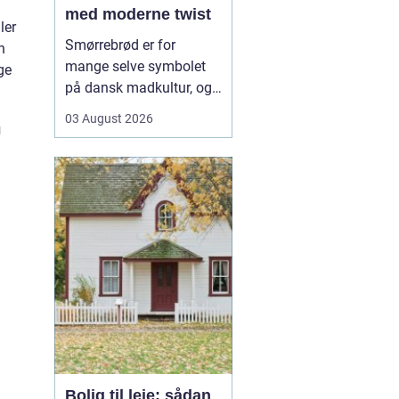
med moderne twist
ler
Smørrebrød er for
n
mange selve symbolet
ge
på dansk madkultur, og i
Aalborg lever traditionen
03 August 2026
h
i bedste velgående. Her
finder du både de helt
klassiske stykker med
sild, æg og rejer og nyere
udgaver med grøntsager,
specialiteter fra lokale
slagtere og kre...
Bolig til leje: sådan