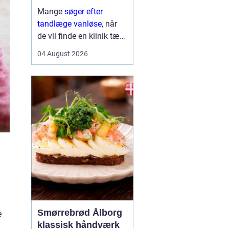
Mange
søger efter
tandlæge vanløse
, når
de vil finde en klinik tæt
på hjemmet, der både er
04 August 2026
fagligt stærk og god til
at skabe ro i maven. For
flere handler valget ikke
kun om pris og
beliggenhed, men i h...
Smørrebrød Ålborg
e
klassisk håndværk