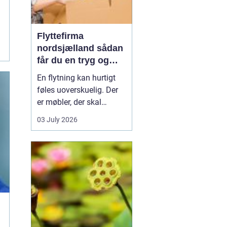
Flyttefirma
nordsjælland sådan
får du en tryg og
effektiv flytning
En flytning kan hurtigt
føles uoverskuelig. Der
er møbler, der skal
bæres, kasser der skal
03 July 2026
pakkes, og ofte en stram
tidsplan at leve op til.
Mange i Nordsjælland
vælger derfor at bruge et
professionelt flyttefirma,
som kan tage sig af det
tunge arbej...