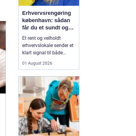
Erhvervsrengøring
københavn: sådan
får du et sundt og
professionelt
Et rent og velholdt
arbejdsmiljø
erhvervslokale sender et
klart signal til både
kunder og medarbejdere.
01 August 2026
Mange virksomheder i
København opdager
først værdien af
professionel rengøring,
når støvniveauet stiger,
medarbejdere klager
over indeklimaet, eller
kunder kom...