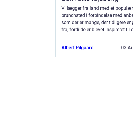
Vi lægger fra land med et populær
brunchsted i forbindelse med anbe
som der er mange, der tidligere er
fra, fordi de er blevet inspireret til 
med en god brunch. Stedet hedderh
-brunchkbenhavn-wqb.dk/ Der er sk
Albert Pilgaard
03 A