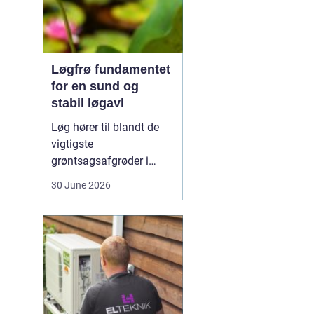
Løgfrø fundamentet
for en sund og
stabil løgavl
Løg hører til blandt de
vigtigste
grøntsagsafgrøder i
både professionel og
30 June 2026
hobbybaseret dyrkning.
Bag ethvert sundt og
ensartet løg ligger et
veludviklet
Løgfrø
, som
er tilpasset klima,
jordtype og
dyrkningssy...