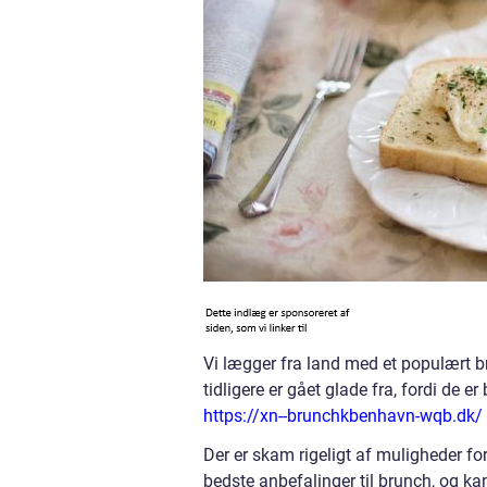
Vi lægger fra land med et populært b
tidligere er gået glade fra, fordi de e
https://xn--brunchkbenhavn-wqb.dk/
Der er skam rigeligt af muligheder for
bedste anbefalinger til brunch, og k