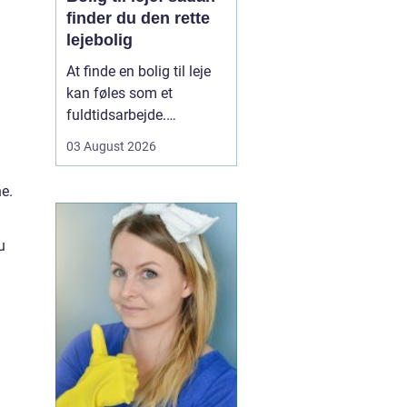
finder du den rette
lejebolig
At finde en bolig til leje
kan føles som et
fuldtidsarbejde.
Udbuddet er stort,
03 August 2026
priserne varierer, og det
kan være svært at
ne.
gennemskue, hvad du
egentlig får for pengene.
Samtidig fylder
u
spørgsmål om
beliggenhed, ...