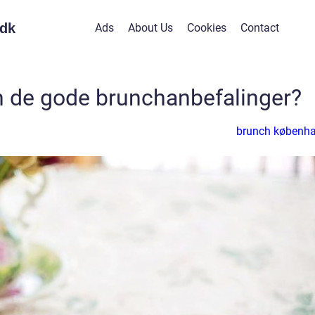
dk
Ads
About Us
Cookies
Contact
n de gode brunchanbefalinger?
brunch københ