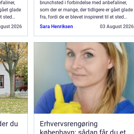
faliner,
brunchsted i forbindelse med anbefaliner,
 gået glade
som der er mange, der tidligere er gået glade
et sted
fra, fordi de er blevet inspireret til et sted
ttps://xn-
med en god brunch. Stedet hedderhttps://xn-
ugust 2026
Sara Henriksen
03 August 2026
am r...
-brunchkbenhavn-wqb.dk/ Der er skam r...
nder du
Erhvervsrengøring
københavn: sådan får du et