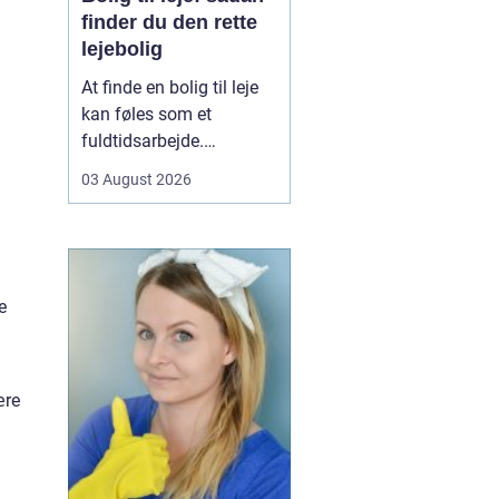
finder du den rette
lejebolig
At finde en bolig til leje
kan føles som et
fuldtidsarbejde.
Udbuddet er stort,
03 August 2026
priserne varierer, og det
kan være svært at
gennemskue, hvad du
egentlig får for pengene.
Samtidig fylder
e
spørgsmål om
beliggenhed, ...
ære