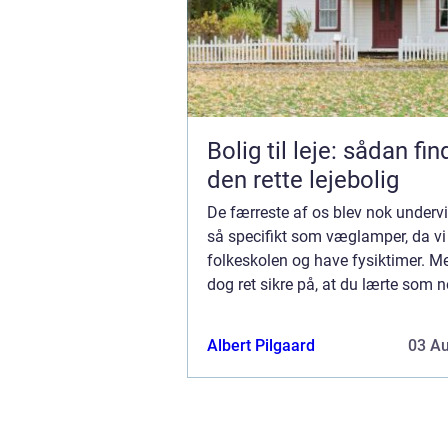
Bolig til leje: sådan fi
den rette lejebolig
De færreste af os blev nok undervi
så specifikt som væglamper, da vi f
folkeskolen og have fysiktimer. Me
dog ret sikre på, at du lærte som n
det første, hvad der var vekselstrø
Albert Pilgaard
03 A