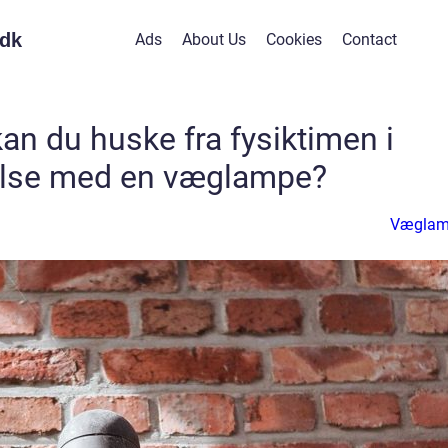
dk
Ads
About Us
Cookies
Contact
an du huske fra fysiktimen i
else med en væglampe?
Væglam