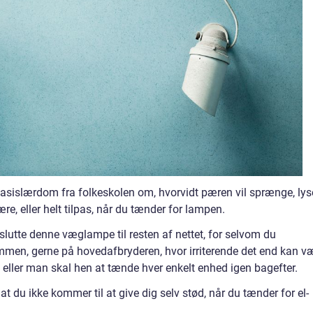
basislærdom fra folkeskolen om, hvorvidt pæren vil sprænge, lys
ære, eller helt tilpas, når du tænder for lampen.
ilslutte denne væglampe til resten af nettet, for selvom du
rømmen, gerne på hovedafbryderen, hvor irriterende det end kan v
k, eller man skal hen at tænde hver enkelt enhed igen bagefter.
at du ikke kommer til at give dig selv stød, når du tænder for el-