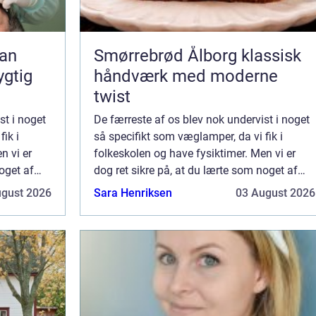
Smørrebrød Ålborg klassisk
ygtig
håndværk med moderne
twist
st i noget
De færreste af os blev nok undervist i noget
ik i
så specifikt som væglamper, da vi fik i
n vi er
folkeskolen og have fysiktimer. Men vi er
oget af
dog ret sikre på, at du lærte som noget af
m...
det første, hvad der var vekselstrøm...
ugust 2026
Sara Henriksen
03 August 2026