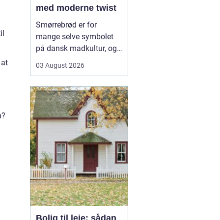
med moderne twist
Smørrebrød er for
il
mange selve symbolet
på dansk madkultur, og i
Aalborg lever traditionen
 at
03 August 2026
i bedste velgående. Her
finder du både de helt
klassiske stykker med
sild, æg og rejer og nyere
n?
udgaver med grøntsager,
specialiteter fra lokale
slagtere og kre...
Bolig til leje: sådan