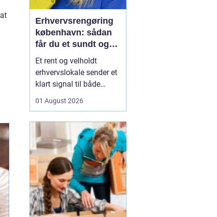
at
Erhvervsrengøring
københavn: sådan
får du et sundt og
professionelt
Et rent og velholdt
arbejdsmiljø
erhvervslokale sender et
klart signal til både
kunder og medarbejdere.
01 August 2026
Mange virksomheder i
København opdager
først værdien af
professionel rengøring,
når støvniveauet stiger,
medarbejdere klager
over indeklimaet, eller
kunder kom...