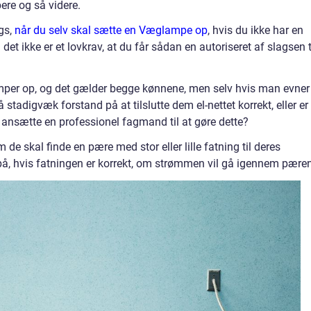
re og så videre.
gs,
når du selv skal sætte en Væglampe op
, hvis du ikke har en
og det ikke er et lovkrav, at du får sådan en autoriseret af slagsen t
per op, og det gælder begge kønnene, men selv hvis man evner
adigvæk forstand på at tilslutte dem el-nettet korrekt, eller er
 ansætte en professionel fagmand til at gøre dette?
 de skal finde en pære med stor eller lille fatning til deres
på, hvis fatningen er korrekt, om strømmen vil gå igennem pære