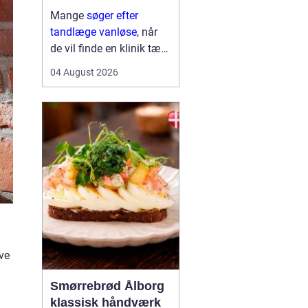
Mange
søger efter
tandlæge vanløse
, når
de vil finde en klinik tæt
på hjemmet, der både er
04 August 2026
fagligt stærk og god til
at skabe ro i maven. For
flere handler valget ikke
kun om pris og
beliggenhed, men i h...
ave
Smørrebrød Ålborg
klassisk håndværk