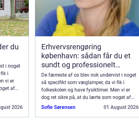
nder du
Erhvervsrengøring
københavn: sådan får du et
sundt og professionelt
st i noget
arbejdsmiljø
ik i
De færreste af os blev nok undervist i noget
n vi er
så specifikt som væglamper, da vi fik i
oget af
folkeskolen og have fysiktimer. Men vi er
m...
dog ret sikre på, at du lærte som noget af
det første, hvad der var vekselstrøm...
ugust 2026
Sofie Sørensen
01 August 2026