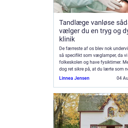
Tandlæge vanløse sådan
vælger du en tryg og d
klinik
De færreste af os blev nok undervi
så specifikt som væglamper, da vi f
folkeskolen og have fysiktimer. Me
dog ret sikre på, at du lærte som n
det første, hvad der var vekselstrø
Linnea Jensen
04 A