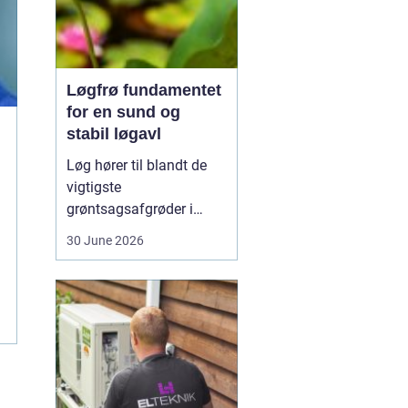
Løgfrø fundamentet
for en sund og
stabil løgavl
Løg hører til blandt de
vigtigste
grøntsagsafgrøder i
både professionel og
30 June 2026
hobbybaseret dyrkning.
Bag ethvert sundt og
ensartet løg ligger et
veludviklet
Løgfrø
, som
er tilpasset klima,
jordtype og
dyrkningssy...