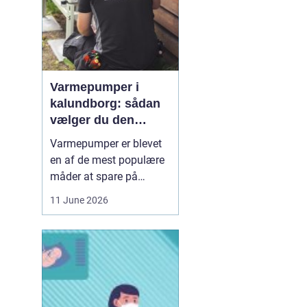
Varmepumper i
kalundborg: sådan
vælger du den
rigtige løsning
Varmepumper er blevet
en af de mest populære
måder at spare på
energien og få et bedre
11 June 2026
indeklima på. Mange
husstande i og omkring
Kalundborg står over for
samme spørgsmål: Skal
vi skifte den gamle
varmekilde ud, og er en