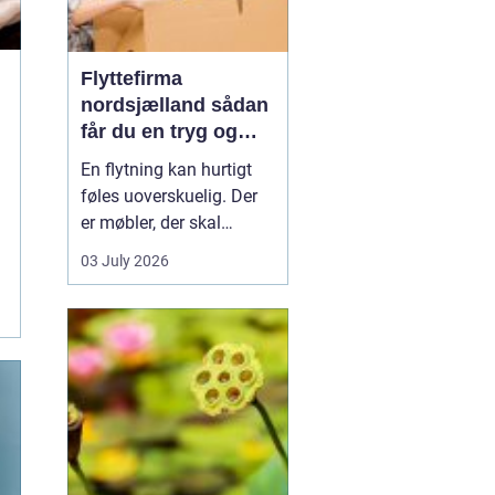
Flyttefirma
nordsjælland sådan
får du en tryg og
effektiv flytning
En flytning kan hurtigt
føles uoverskuelig. Der
er møbler, der skal
bæres, kasser der skal
03 July 2026
pakkes, og ofte en stram
tidsplan at leve op til.
Mange i Nordsjælland
vælger derfor at bruge et
professionelt flyttefirma,
som kan tage sig af det
tunge arbej...