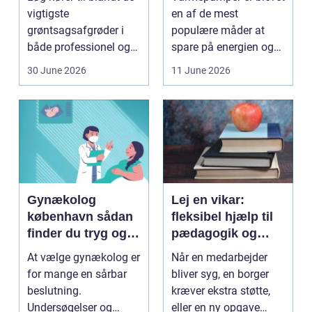
vigtigste
en af de mest
grøntsagsafgrøder i
populære måder at
både professionel og
spare på energien og
hobbybaseret
få et bedre indeklima
30 June 2026
11 June 2026
dyrkning. Ba...
på....
Gynækolog
Lej en vikar:
københavn sådan
fleksibel hjælp til
finder du tryg og
pædagogik og
professionel hjælp
sundhed
At vælge gynækolog er
Når en medarbejder
for mange en sårbar
bliver syg, en borger
beslutning.
kræver ekstra støtte,
Undersøgelser og
eller en ny opgave