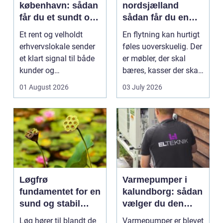
københavn: sådan
nordsjælland
får du et sundt og
sådan får du en
professionelt
tryg og effektiv
Et rent og velholdt
En flytning kan hurtigt
arbejdsmiljø
flytning
erhvervslokale sender
føles uoverskuelig. Der
et klart signal til både
er møbler, der skal
kunder og
bæres, kasser der skal
medarbejdere. Mange
pakkes, o...
01 August 2026
03 July 2026
vir...
Løgfrø
Varmepumper i
fundamentet for en
kalundborg: sådan
sund og stabil
vælger du den
løgavl
rigtige løsning
Løg hører til blandt de
Varmepumper er blevet