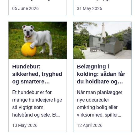
behandlinger foregår i
opstår fra dag til...
05 June 2026
31 May 2026
intime...
Hundebur:
Belægning i
sikkerhed, tryghed
kolding: sådan får
og smartere
du holdbare og
hverdag med hund
flotte udearealer
Et hundebur er for
Når man planlægger
mange hundeejere lige
nye udearealer
så vigtigt som
omkring bolig eller
halsbånd og sele. Et
virksomhed, spiller
godt bur gi...
belægningen en helt
13 May 2026
12 April 2026
centra...