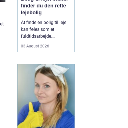
finder du den rette
lejebolig
At finde en bolig til leje
et
kan føles som et
fuldtidsarbejde.
Udbuddet er stort,
03 August 2026
priserne varierer, og det
kan være svært at
gennemskue, hvad du
egentlig får for pengene.
Samtidig fylder
spørgsmål om
beliggenhed, ...