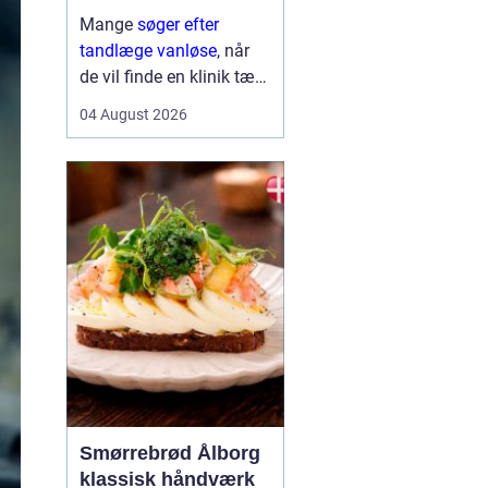
Mange
søger efter
tandlæge vanløse
, når
de vil finde en klinik tæt
på hjemmet, der både er
04 August 2026
fagligt stærk og god til
at skabe ro i maven. For
flere handler valget ikke
kun om pris og
beliggenhed, men i h...
Smørrebrød Ålborg
klassisk håndværk