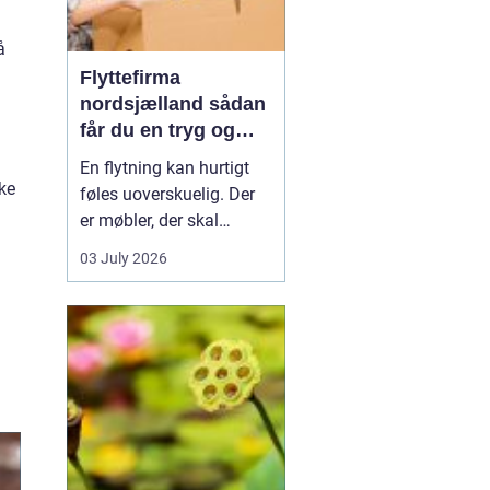
å
Flyttefirma
nordsjælland sådan
får du en tryg og
effektiv flytning
En flytning kan hurtigt
ke
føles uoverskuelig. Der
er møbler, der skal
bæres, kasser der skal
03 July 2026
pakkes, og ofte en stram
tidsplan at leve op til.
Mange i Nordsjælland
vælger derfor at bruge et
professionelt flyttefirma,
som kan tage sig af det
tunge arbej...