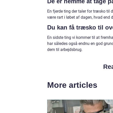
De er nemme at tage 
En fjerde ting der taler for træsko ti
være rart i løbet af dagen, hvad end d
Du kan få træsko til o
En sidste ting vi kommer til at fremh
har således også endnu en god grund 
dem til arbejdsbrug.
Rea
More articles