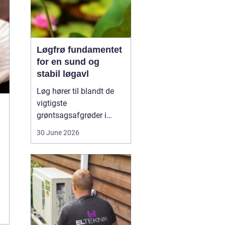
Løgfrø fundamentet
for en sund og
stabil løgavl
Løg hører til blandt de
vigtigste
grøntsagsafgrøder i
både professionel og
30 June 2026
hobbybaseret dyrkning.
Bag ethvert sundt og
ensartet løg ligger et
veludviklet
Løgfrø
, som
er tilpasset klima,
jordtype og
dyrkningssy...