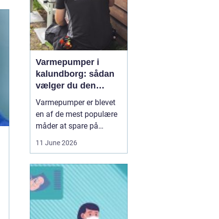
Varmepumper i
kalundborg: sådan
vælger du den
rigtige løsning
Varmepumper er blevet
en af de mest populære
måder at spare på
energien og få et bedre
11 June 2026
indeklima på. Mange
husstande i og omkring
Kalundborg står over for
samme spørgsmål: Skal
vi skifte den gamle
varmekilde ud, og er en