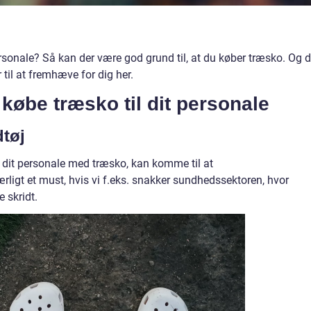
 personale? Så kan der være god grund til, at du køber træsko. Og d
r til at fremhæve for dig her.
t købe træsko til dit personale
dtøj
at dit personale med træsko, kan komme til at
ærligt et must, hvis vi f.eks. snakker sundhedssektoren, hvor
e skridt.