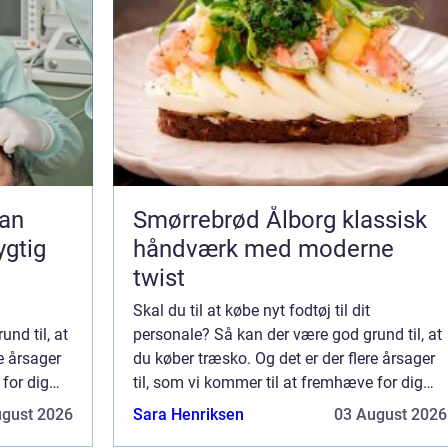
Smørrebrød Ålborg klassisk
ygtig
håndværk med moderne
twist
Skal du til at købe nyt fodtøj til dit
nd til, at
personale? Så kan der være god grund til, at
e årsager
du køber træsko. Og det er der flere årsager
 for dig
til, som vi kommer til at fremhæve for dig
o til dit
her. Ting der taler for at købe træsko til dit
ugust 2026
Sara Henriksen
03 August 2026
personale De kan gå i kvalitets...