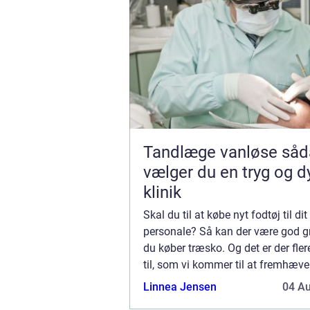
Tandlæge vanløse sådan
vælger du en tryg og d
klinik
Skal du til at købe nyt fodtøj til dit
personale? Så kan der være god gru
du køber træsko. Og det er der fler
til, som vi kommer til at fremhæve
her. Ting der taler for at købe træsk
Linnea Jensen
04 A
personale De kan gå i kvalitets...