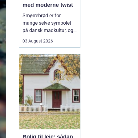
med moderne twist
Smørrebrød er for
mange selve symbolet
på dansk madkultur, og i
Aalborg lever traditionen
03 August 2026
i bedste velgående. Her
finder du både de helt
klassiske stykker med
sild, æg og rejer og nyere
udgaver med grøntsager,
specialiteter fra lokale
slagtere og kre...
Bolig til leje: sådan