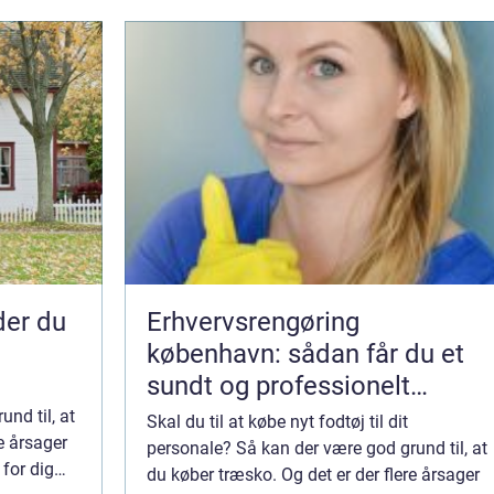
nder du
Erhvervsrengøring
københavn: sådan får du et
sundt og professionelt
arbejdsmiljø
nd til, at
Skal du til at købe nyt fodtøj til dit
e årsager
personale? Så kan der være god grund til, at
 for dig
du køber træsko. Og det er der flere årsager