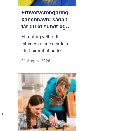
Erhvervsrengøring
københavn: sådan
får du et sundt og
professionelt
Et rent og velholdt
arbejdsmiljø
erhvervslokale sender et
klart signal til både
kunder og medarbejdere.
01 August 2026
Mange virksomheder i
København opdager
først værdien af
professionel rengøring,
når støvniveauet stiger,
medarbejdere klager
over indeklimaet, eller
du
kunder kom...