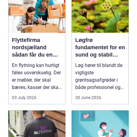
Flyttefirma
Løgfrø
nordsjælland
fundamentet for en
sådan får du en
sund og stabil
tryg og effektiv
løgavl
En flytning kan hurtigt
Løg hører til blandt de
flytning
føles uoverskuelig. Der
vigtigste
er møbler, der skal
grøntsagsafgrøder i
bæres, kasser der skal
både professionel og
pakkes, o...
hobbybaseret
03 July 2026
30 June 2026
dyrkning. Ba...