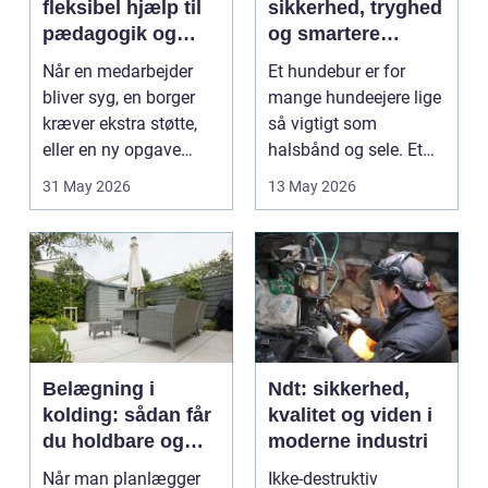
fleksibel hjælp til
sikkerhed, tryghed
pædagogik og
og smartere
sundhed
hverdag med hund
Når en medarbejder
Et hundebur er for
bliver syg, en borger
mange hundeejere lige
kræver ekstra støtte,
så vigtigt som
eller en ny opgave
halsbånd og sele. Et
opstår fra dag til...
godt bur gi...
31 May 2026
13 May 2026
Belægning i
Ndt: sikkerhed,
kolding: sådan får
kvalitet og viden i
du holdbare og
moderne industri
flotte udearealer
Når man planlægger
Ikke-destruktiv