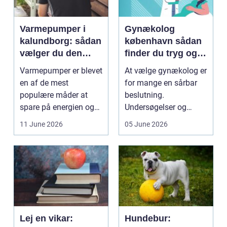
Varmepumper i
Gynækolog
kalundborg: sådan
københavn sådan
vælger du den
finder du tryg og
rigtige løsning
professionel hjælp
Varmepumper er blevet
At vælge gynækolog er
en af de mest
for mange en sårbar
populære måder at
beslutning.
spare på energien og
Undersøgelser og
få et bedre indeklima
behandlinger foregår i
11 June 2026
05 June 2026
på....
intime...
Lej en vikar:
Hundebur: