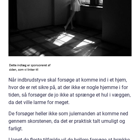
Når indbrudstyve skal forsøge at komme ind i et hjem,
hvor de er ret sikre på, at der ikke er nogle hjemme i for
tiden, så forsøger de jo ikke at sprænge et hul i væggen,
da det ville larme for meget.
De forsøger heller ikke som julemanden at komme ned
gennem skorstenen, da det er praktisk talt umuligt og
farligt.
I langt de fleste tilfælde vil de hellere forsøge at brække