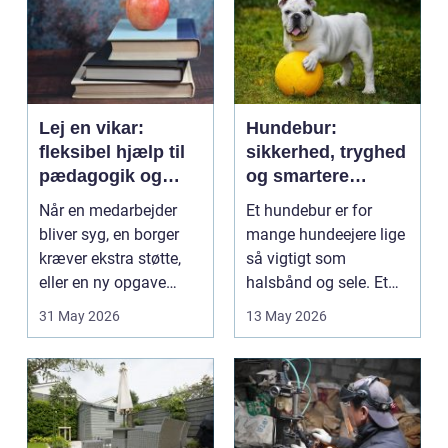
Lej en vikar:
Hundebur:
fleksibel hjælp til
sikkerhed, tryghed
pædagogik og
og smartere
sundhed
hverdag med hund
Når en medarbejder
Et hundebur er for
bliver syg, en borger
mange hundeejere lige
kræver ekstra støtte,
så vigtigt som
eller en ny opgave
halsbånd og sele. Et
opstår fra dag til...
godt bur gi...
31 May 2026
13 May 2026