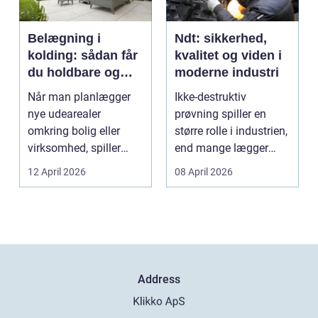
Belægning i
Ndt: sikkerhed,
kolding: sådan får
kvalitet og viden i
du holdbare og
moderne industri
flotte udearealer
Når man planlægger
Ikke-destruktiv
nye udearealer
prøvning spiller en
omkring bolig eller
større rolle i industrien,
virksomhed, spiller
end mange lægger
belægningen en helt
mærke til i hverdage...
12 April 2026
08 April 2026
centra...
Address