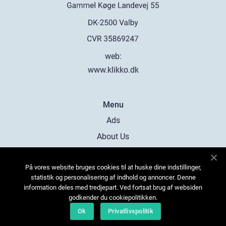
web:
www.klikko.dk
Menu
Ads
About Us
Cookies
På vores website bruges cookies til at huske dine indstillinger,
Contact
statistik og personalisering af indhold og annoncer. Denne
Sitemap
information deles med tredjepart. Ved fortsat brug af websiden
godkender du cookiepolitikken.
Ok
Privatlivspolitik