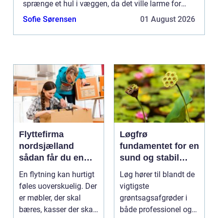
sprænge et hul i væggen, da det ville larme for
meget. De forsøger heller ikke som julemanden at
Sofie Sørensen
01 August 2026
komme n...
Flyttefirma
Løgfrø
nordsjælland
fundamentet for en
sådan får du en
sund og stabil
tryg og effektiv
løgavl
En flytning kan hurtigt
Løg hører til blandt de
flytning
føles uoverskuelig. Der
vigtigste
er møbler, der skal
grøntsagsafgrøder i
bæres, kasser der skal
både professionel og