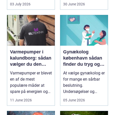
pakkes, o...
hobbybaseret
03 July 2026
30 June 2026
dyrkning. Ba...
Varmepumper i
Gynækolog
kalundborg: sådan
københavn sådan
vælger du den
finder du tryg og
rigtige løsning
professionel hjælp
Varmepumper er blevet
At vælge gynækolog er
en af de mest
for mange en sårbar
populære måder at
beslutning.
spare på energien og
Undersøgelser og
få et bedre indeklima
behandlinger foregår i
11 June 2026
05 June 2026
på....
intime...