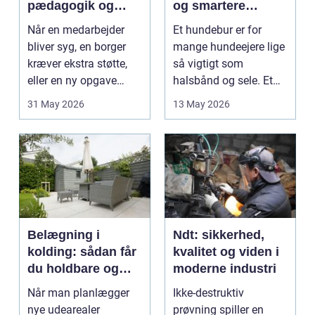
pædagogik og
og smartere
sundhed
hverdag med hund
Når en medarbejder
Et hundebur er for
bliver syg, en borger
mange hundeejere lige
kræver ekstra støtte,
så vigtigt som
eller en ny opgave
halsbånd og sele. Et
opstår fra dag til...
godt bur gi...
31 May 2026
13 May 2026
Belægning i
Ndt: sikkerhed,
kolding: sådan får
kvalitet og viden i
du holdbare og
moderne industri
flotte udearealer
Når man planlægger
Ikke-destruktiv
nye udearealer
prøvning spiller en