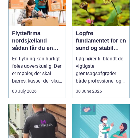
Flyttefirma
Løgfrø
nordsjælland
fundamentet for en
sådan får du en
sund og stabil
tryg og effektiv
løgavl
En flytning kan hurtigt
Løg hører til blandt de
flytning
føles uoverskuelig. Der
vigtigste
er møbler, der skal
grøntsagsafgrøder i
bæres, kasser der skal
både professionel og
pakkes, o...
hobbybaseret
03 July 2026
30 June 2026
dyrkning. Ba...