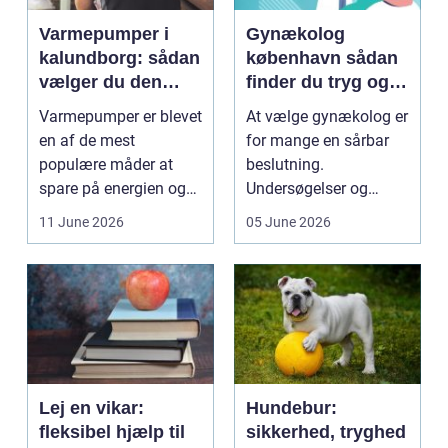
Varmepumper i
Gynækolog
kalundborg: sådan
københavn sådan
vælger du den
finder du tryg og
rigtige løsning
professionel hjælp
Varmepumper er blevet
At vælge gynækolog er
en af de mest
for mange en sårbar
populære måder at
beslutning.
spare på energien og
Undersøgelser og
få et bedre indeklima
behandlinger foregår i
11 June 2026
05 June 2026
på....
intime...
Lej en vikar:
Hundebur:
fleksibel hjælp til
sikkerhed, tryghed