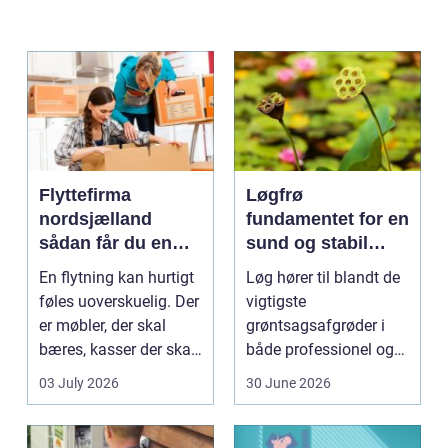
Flyttefirma
Løgfrø
nordsjælland
fundamentet for en
sådan får du en
sund og stabil
tryg og effektiv
løgavl
En flytning kan hurtigt
Løg hører til blandt de
flytning
føles uoverskuelig. Der
vigtigste
er møbler, der skal
grøntsagsafgrøder i
bæres, kasser der skal
både professionel og
pakkes, o...
hobbybaseret
03 July 2026
30 June 2026
dyrkning. Ba...