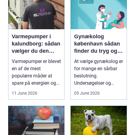
Varmepumper i
Gynækolog
kalundborg: sådan
københavn sådan
vælger du den
finder du tryg og
rigtige løsning
professionel hjælp
Varmepumper er blevet
At vælge gynækolog er
en af de mest
for mange en sårbar
populære måder at
beslutning.
spare på energien og
Undersøgelser og
få et bedre indeklima
behandlinger foregår i
11 June 2026
05 June 2026
på....
intime...