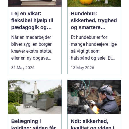
Lej en vikar:
Hundebur:
fleksibel hjælp til
sikkerhed, tryghed
pædagogik og
og smartere
sundhed
hverdag med hund
Når en medarbejder
Et hundebur er for
bliver syg, en borger
mange hundeejere lige
kræver ekstra støtte,
så vigtigt som
eller en ny opgave
halsbånd og sele. Et
opstår fra dag til...
godt bur gi...
31 May 2026
13 May 2026
Belægning i
Ndt: sikkerhed,
kolding: sådan får
kvalitet og viden i