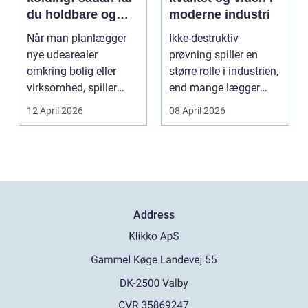
du holdbare og
moderne industri
flotte udearealer
Når man planlægger
Ikke-destruktiv
nye udearealer
prøvning spiller en
omkring bolig eller
større rolle i industrien,
virksomhed, spiller
end mange lægger
belægningen en helt
mærke til i hverdage...
12 April 2026
08 April 2026
centra...
Address