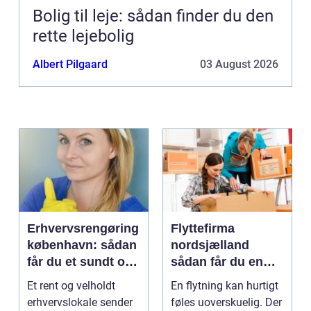
Bolig til leje: sådan finder du den
rette lejebolig
Albert Pilgaard
03 August 2026
Erhvervsrengøring
Flyttefirma
københavn: sådan
nordsjælland
får du et sundt og
sådan får du en
professionelt
tryg og effektiv
Et rent og velholdt
En flytning kan hurtigt
arbejdsmiljø
flytning
erhvervslokale sender
føles uoverskuelig. Der