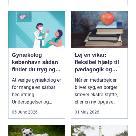
dyrkning. Ba...
på....
Gynækolog
Lej en vikar:
københavn sådan
fleksibel hjælp til
finder du tryg og
pædagogik og
professionel hjælp
sundhed
At vælge gynækolog er
Når en medarbejder
for mange en sårbar
bliver syg, en borger
beslutning.
kræver ekstra støtte,
Undersøgelser og
eller en ny opgave
behandlinger foregår i
opstår fra dag til...
05 June 2026
31 May 2026
intime...