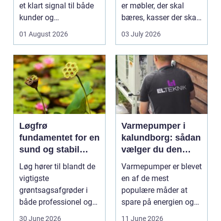
et klart signal til både
er møbler, der skal
kunder og
bæres, kasser der skal
medarbejdere. Mange
pakkes, o...
01 August 2026
03 July 2026
vir...
Løgfrø
Varmepumper i
fundamentet for en
kalundborg: sådan
sund og stabil
vælger du den
løgavl
rigtige løsning
Løg hører til blandt de
Varmepumper er blevet
vigtigste
en af de mest
grøntsagsafgrøder i
populære måder at
både professionel og
spare på energien og
hobbybaseret
få et bedre indeklima
30 June 2026
11 June 2026