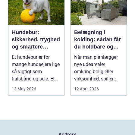
Hundebur:
Belægning i
sikkerhed, tryghed
kolding: sådan får
og smartere
du holdbare og
hverdag med hund
flotte udearealer
Et hundebur er for
Når man planlægger
mange hundeejere lige
nye udearealer
så vigtigt som
omkring bolig eller
halsbånd og sele. Et
virksomhed, spiller
godt bur gi...
belægningen en helt
13 May 2026
12 April 2026
centra...
Address