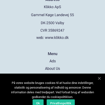
web:
www.klikko.dk
Menu
Ads
About Us
Cookies
På vores website bruges cookies til at huske dine indstillinger,
Contact
statistik og personalisering af indhold og annoncer. Denne
Sitemap
information deles med tredjepart. Ved fortsat brug af websiden
godkender du cookiepolitikken.
Ok
Privatlivspolitik