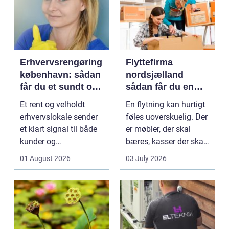
Erhvervsrengøring
Flyttefirma
københavn: sådan
nordsjælland
får du et sundt og
sådan får du en
professionelt
tryg og effektiv
Et rent og velholdt
En flytning kan hurtigt
arbejdsmiljø
flytning
erhvervslokale sender
føles uoverskuelig. Der
et klart signal til både
er møbler, der skal
kunder og
bæres, kasser der skal
medarbejdere. Mange
pakkes, o...
01 August 2026
03 July 2026
vir...