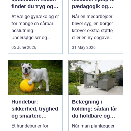
finder du tryg og
pædagogik og
professionel hjælp
sundhed
At vælge gynækolog er
Når en medarbejder
for mange en sårbar
bliver syg, en borger
beslutning.
kræver ekstra støtte,
Undersøgelser og
eller en ny opgave
behandlinger foregår i
opstår fra dag til...
05 June 2026
31 May 2026
intime...
Hundebur:
Belægning i
sikkerhed, tryghed
kolding: sådan får
og smartere
du holdbare og
hverdag med hund
flotte udearealer
Et hundebur er for
Når man planlægger