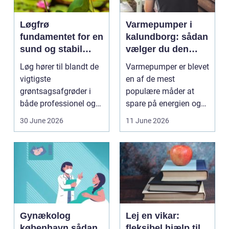
Løgfrø
Varmepumper i
fundamentet for en
kalundborg: sådan
sund og stabil
vælger du den
løgavl
rigtige løsning
Løg hører til blandt de
Varmepumper er blevet
vigtigste
en af de mest
grøntsagsafgrøder i
populære måder at
både professionel og
spare på energien og
hobbybaseret
få et bedre indeklima
30 June 2026
11 June 2026
dyrkning. Ba...
på....
Gynækolog
Lej en vikar:
københavn sådan
fleksibel hjælp til