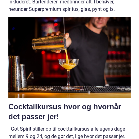
inkluderet. Bartenderen medbringer alt, I behøver,
herunder Superpremium spiritus, glas, pynt og is.
Cocktailkursus hvor og hvornår
det passer jer!
I Got Spirit stiller op til cocktailkursus alle ugens dage
mellem 9 og 24, og de gør det, lige hvor det passer jer.