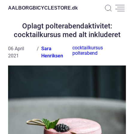
AALBORGBICYCLESTORE.
dk
Oplagt polterabendaktivitet:
cocktailkursus med alt inkluderet
cocktailkursus
06 April
Sara
polterabend
2021
Henriksen