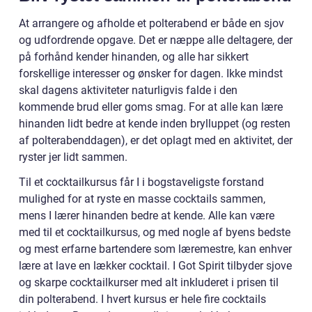
At arrangere og afholde et polterabend er både en sjov
og udfordrende opgave. Det er næppe alle deltagere, der
på forhånd kender hinanden, og alle har sikkert
forskellige interesser og ønsker for dagen. Ikke mindst
skal dagens aktiviteter naturligvis falde i den
kommende brud eller goms smag. For at alle kan lære
hinanden lidt bedre at kende inden brylluppet (og resten
af polterabenddagen), er det oplagt med en aktivitet, der
ryster jer lidt sammen.
Til et cocktailkursus får I i bogstaveligste forstand
mulighed for at ryste en masse cocktails sammen,
mens I lærer hinanden bedre at kende. Alle kan være
med til et cocktailkursus, og med nogle af byens bedste
og mest erfarne bartendere som læremestre, kan enhver
lære at lave en lækker cocktail. I Got Spirit tilbyder sjove
og skarpe cocktailkurser med alt inkluderet i prisen til
din polterabend. I hvert kursus er hele fire cocktails