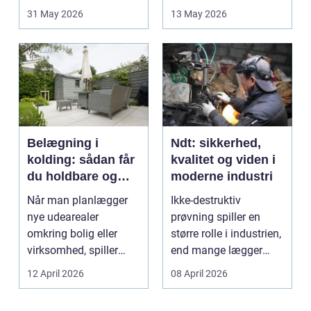
opstår fra dag til...
godt bur gi...
31 May 2026
13 May 2026
Belægning i
Ndt: sikkerhed,
kolding: sådan får
kvalitet og viden i
du holdbare og
moderne industri
flotte udearealer
Når man planlægger
Ikke-destruktiv
nye udearealer
prøvning spiller en
omkring bolig eller
større rolle i industrien,
virksomhed, spiller
end mange lægger
belægningen en helt
mærke til i hverdage...
12 April 2026
08 April 2026
centra...