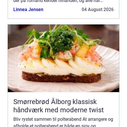
der på forhånd kender hinanden, og alle har
sikkert forskellige interesser og ønsker for dagen.
Linnea Jensen
04 August 2026
Ikke mindst ...
Smørrebrød Ålborg klassisk
håndværk med moderne twist
Bliv rystet sammen til polterabend At arrangere og
afholde et polterabend er både en sjov og