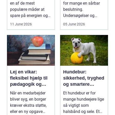
en af de mest
for mange en sårbar
populære måder at
beslutning.
spare på energien og
Undersøgelser og
få et bedre indeklima
behandlinger foregår i
11 June 2026
05 June 2026
på....
intime...
Lej en vikar:
Hundebur:
fleksibel hjælp til
sikkerhed, tryghed
pædagogik og
og smartere
sundhed
hverdag med hund
Når en medarbejder
Et hundebur er for
bliver syg, en borger
mange hundeejere lige
kræver ekstra støtte,
så vigtigt som
eller en ny opgave
halsbånd og sele. Et