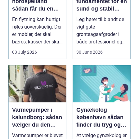
nordsjælland
fundamentet for en
sådan får du en
sund og stabil
tryg og effektiv
løgavl
En flytning kan hurtigt
Løg hører til blandt de
flytning
føles uoverskuelig. Der
vigtigste
er møbler, der skal
grøntsagsafgrøder i
bæres, kasser der skal
både professionel og
pakkes, o...
hobbybaseret
03 July 2026
30 June 2026
dyrkning. Ba...
Varmepumper i
Gynækolog
kalundborg: sådan
københavn sådan
vælger du den
finder du tryg og
rigtige løsning
professionel hjælp
Varmepumper er blevet
At vælge gynækolog er