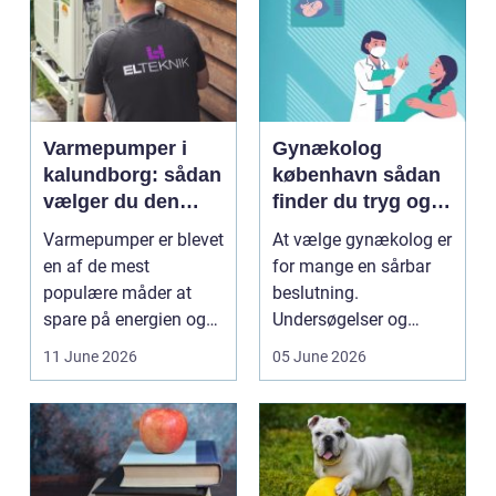
Varmepumper i
Gynækolog
kalundborg: sådan
københavn sådan
vælger du den
finder du tryg og
rigtige løsning
professionel hjælp
Varmepumper er blevet
At vælge gynækolog er
en af de mest
for mange en sårbar
populære måder at
beslutning.
spare på energien og
Undersøgelser og
få et bedre indeklima
behandlinger foregår i
11 June 2026
05 June 2026
på....
intime...