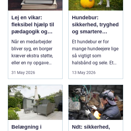
Lej en vikar:
Hundebur:
fleksibel hjælp til
sikkerhed, tryghed
pædagogik og
og smartere
sundhed
hverdag med hund
Når en medarbejder
Et hundebur er for
bliver syg, en borger
mange hundeejere lige
kræver ekstra støtte,
så vigtigt som
eller en ny opgave
halsbånd og sele. Et
opstår fra dag til...
godt bur gi...
31 May 2026
13 May 2026
Belægning i
Ndt: sikkerhed,