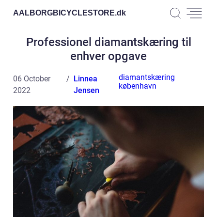
AALBORGBICYCLESTORE.
dk
Professionel diamantskæring til
enhver opgave
diamantskæring
06 October
Linnea
københavn
2022
Jensen