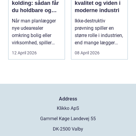
kolding: sådan får
kvalitet og viden i
du holdbare og
moderne industri
flotte udearealer
Når man planlægger
Ikke-destruktiv
nye udearealer
prøvning spiller en
omkring bolig eller
større rolle i industrien,
virksomhed, spiller
end mange lægger
belægningen en helt
mærke til i hverdage...
12 April 2026
08 April 2026
centra...
Address