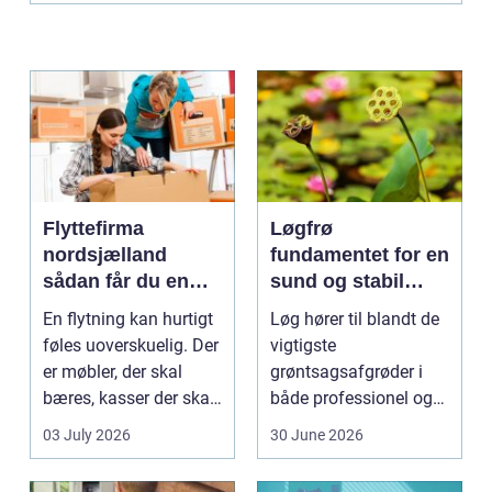
Flyttefirma
Løgfrø
nordsjælland
fundamentet for en
sådan får du en
sund og stabil
tryg og effektiv
løgavl
En flytning kan hurtigt
Løg hører til blandt de
flytning
føles uoverskuelig. Der
vigtigste
er møbler, der skal
grøntsagsafgrøder i
bæres, kasser der skal
både professionel og
pakkes, o...
hobbybaseret
03 July 2026
30 June 2026
dyrkning. Ba...