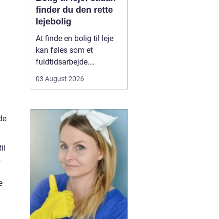
finder du den rette
lejebolig
At finde en bolig til leje
kan føles som et
fuldtidsarbejde.
Udbuddet er stort,
03 August 2026
priserne varierer, og det
kan være svært at
gennemskue, hvad du
de
egentlig får for pengene.
Samtidig fylder
spørgsmål om
il
beliggenhed, ...
s
e