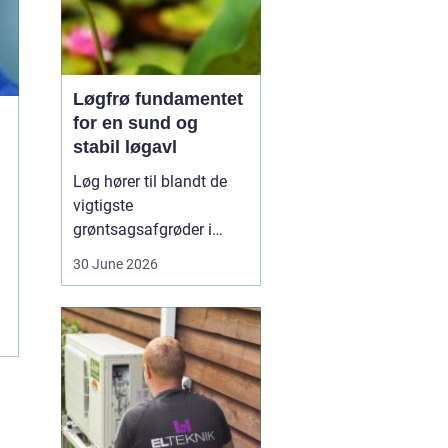
Løgfrø fundamentet
for en sund og
stabil løgavl
Løg hører til blandt de
vigtigste
grøntsagsafgrøder i
både professionel og
30 June 2026
hobbybaseret dyrkning.
Bag ethvert sundt og
ensartet løg ligger et
veludviklet
Løgfrø
, som
er tilpasset klima,
jordtype og
dyrkningssy...