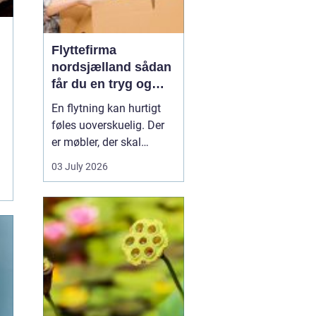
Flyttefirma
nordsjælland sådan
får du en tryg og
effektiv flytning
En flytning kan hurtigt
føles uoverskuelig. Der
er møbler, der skal
bæres, kasser der skal
03 July 2026
pakkes, og ofte en stram
tidsplan at leve op til.
Mange i Nordsjælland
vælger derfor at bruge et
professionelt flyttefirma,
som kan tage sig af det
tunge arbej...