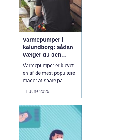
Varmepumper i
kalundborg: sådan
vælger du den
rigtige løsning
Varmepumper er blevet
en af de mest populære
måder at spare på
energien og få et bedre
11 June 2026
indeklima på. Mange
husstande i og omkring
Kalundborg står over for
samme spørgsmål: Skal
vi skifte den gamle
varmekilde ud, og er en