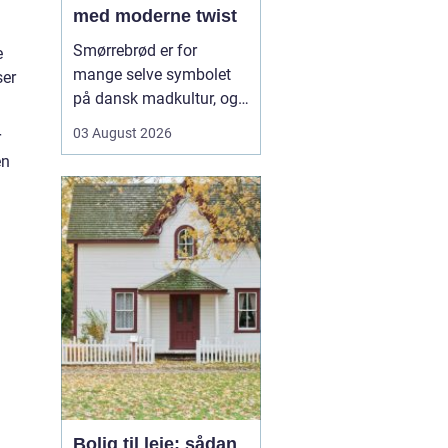
med moderne twist
Smørrebrød er for
e
mange selve symbolet
ser
på dansk madkultur, og i
Aalborg lever traditionen
03 August 2026
r
i bedste velgående. Her
en
finder du både de helt
klassiske stykker med
sild, æg og rejer og nyere
udgaver med grøntsager,
specialiteter fra lokale
slagtere og kre...
Bolig til leje: sådan