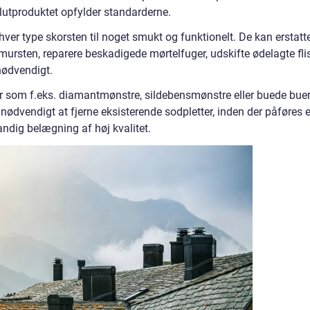
slutproduktet opfylder standarderne.
nhver type skorsten til noget smukt og funktionelt. De kan erstatt
ursten, reparere beskadigede mørtelfuger, udskifte ødelagte fli
 nødvendigt.
jer som f.eks. diamantmønstre, sildebensmønstre eller buede bue
ødvendigt at fjerne eksisterende sodpletter, inden der påføres 
ndig belægning af høj kvalitet.