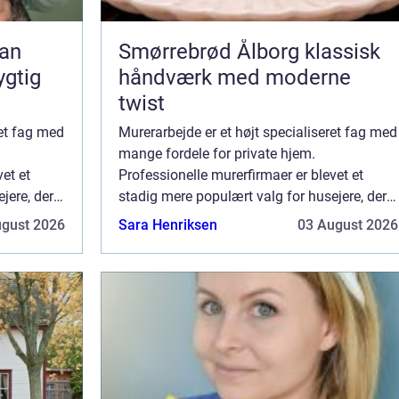
Smørrebrød Ålborg klassisk
ygtig
håndværk med moderne
twist
ret fag med
Murerarbejde er et højt specialiseret fag med
mange fordele for private hjem.
et et
Professionelle murerfirmaer er blevet et
jere, der
stadig mere populært valg for husejere, der
ønsker at skabe smukke og
ugust 2026
Sara Henriksen
03 August 2026
 din
langtidsholdbare strukturer. Få sat din
gamle skorsten flot i...