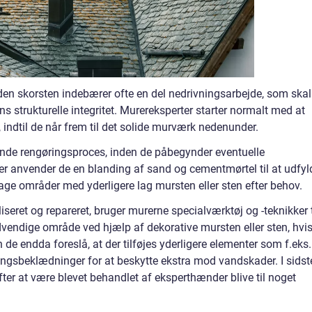
en skorsten indebærer ofte en del nedrivningsarbejde, som skal
s strukturelle integritet. Murereksperter starter normalt med at
, indtil de når frem til det solide murværk nedenunder.
ende rengøringsproces, inden de påbegynder eventuelle
fter anvender de en blanding af sand og cementmørtel til at udfyl
age områder med yderligere lag mursten eller sten efter behov.
liseret og repareret, bruger murerne specialværktøj og -teknikker t
vendige område ved hjælp af dekorative mursten eller sten, hvi
n de endda foreslå, at der tilføjes yderligere elementer som f.eks.
ngsbeklædninger for at beskytte ekstra mod vandskader. I sidst
fter at være blevet behandlet af eksperthænder blive til noget