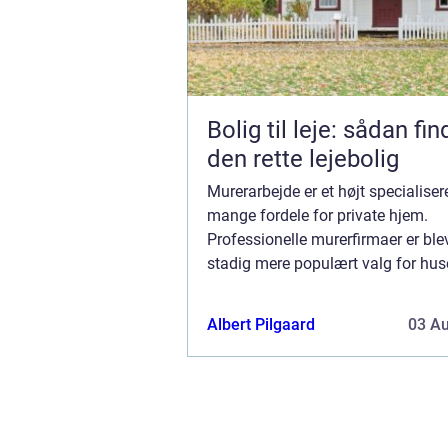
Bolig til leje: sådan fi
den rette lejebolig
Murerarbejde er et højt specialise
mange fordele for private hjem.
Professionelle murerfirmaer er blev
stadig mere populært valg for huse
ønsker at skabe smukke og
langtidsholdbare strukturer. Få sat
Albert Pilgaard
03 A
gamle skorsten flot i...