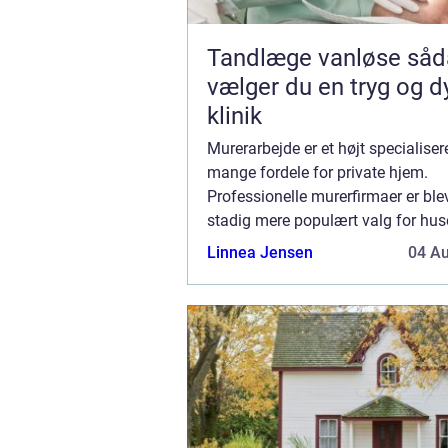
Tandlæge vanløse sådan
vælger du en tryg og d
klinik
Murerarbejde er et højt specialise
mange fordele for private hjem.
Professionelle murerfirmaer er blev
stadig mere populært valg for huse
ønsker at skabe smukke og
Linnea Jensen
04 A
langtidsholdbare strukturer. Få sat
gamle skorsten flot i...