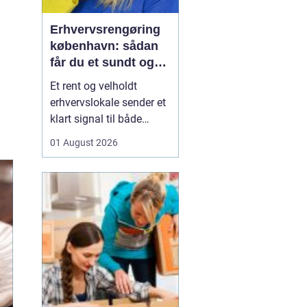
Erhvervsrengøring
københavn: sådan
får du et sundt og
professionelt
Et rent og velholdt
arbejdsmiljø
erhvervslokale sender et
klart signal til både
kunder og medarbejdere.
01 August 2026
Mange virksomheder i
København opdager
først værdien af
professionel rengøring,
når støvniveauet stiger,
medarbejdere klager
over indeklimaet, eller
kunder kom...