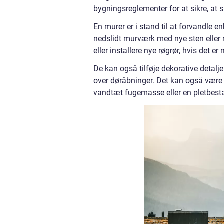
bygningsreglementer for at sikre, at 
En murer er i stand til at forvandle e
nedslidt murværk med nye sten eller m
eller installere nye røgrør, hvis det er
De kan også tilføje dekorative detal
over døråbninger. Det kan også være n
vandtæt fugemasse eller en pletbesta