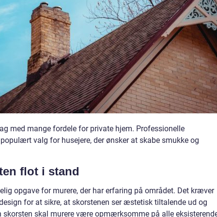
 fag med mange fordele for private hjem. Professionelle
e populært valg for husejere, der ønsker at skabe smukke og
en flot i stand
elig opgave for murere, der har erfaring på området. Det kræver
design for at sikre, at skorstenen ser æstetisk tiltalende ud og
 en skorsten skal murere være opmærksomme på alle eksisterend