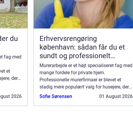
nder du
Erhvervsrengøring
københavn: sådan får du et
sundt og professionelt
ret fag med
arbejdsmiljø
Murerarbejde er et højt specialiseret fag med
et et
mange fordele for private hjem.
jere, der
Professionelle murerfirmaer er blevet et
stadig mere populært valg for husejere, der
 din
ønsker at skabe smukke og
ugust 2026
Sofie Sørensen
01 August 2026
langtidsholdbare strukturer. Få sat din
gamle skorsten flot i...