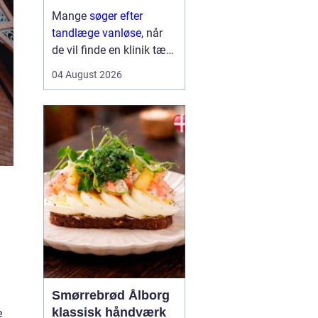
Mange
søger efter
tandlæge vanløse
, når
de vil finde en klinik tæt
på hjemmet, der både er
04 August 2026
fagligt stærk og god til
at skabe ro i maven. For
flere handler valget ikke
kun om pris og
beliggenhed, men i h...
Smørrebrød Ålborg
klassisk håndværk
e