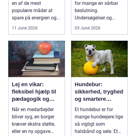
en af de mest
for mange en sårbar
populære måder at
beslutning.
spare på energien og
Undersøgelser og
få et bedre indeklima
behandlinger foregår i
11 June 2026
05 June 2026
på....
intime...
Lej en vikar:
Hundebur:
fleksibel hjælp til
sikkerhed, tryghed
pædagogik og
og smartere
sundhed
hverdag med hund
Når en medarbejder
Et hundebur er for
bliver syg, en borger
mange hundeejere lige
kræver ekstra støtte,
så vigtigt som
eller en ny opgave
halsbånd og sele. Et