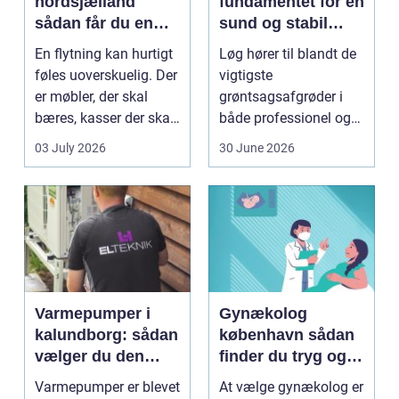
nordsjælland
fundamentet for en
sådan får du en
sund og stabil
tryg og effektiv
løgavl
En flytning kan hurtigt
Løg hører til blandt de
flytning
føles uoverskuelig. Der
vigtigste
er møbler, der skal
grøntsagsafgrøder i
bæres, kasser der skal
både professionel og
pakkes, o...
hobbybaseret
03 July 2026
30 June 2026
dyrkning. Ba...
Varmepumper i
Gynækolog
kalundborg: sådan
københavn sådan
vælger du den
finder du tryg og
rigtige løsning
professionel hjælp
Varmepumper er blevet
At vælge gynækolog er