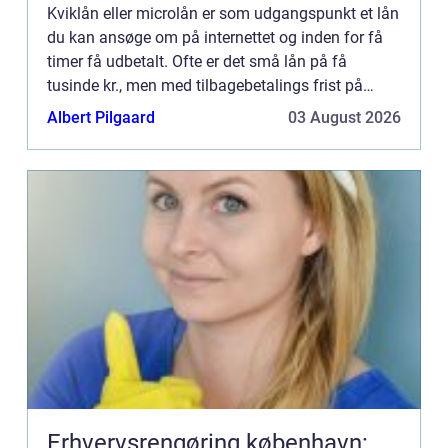
Kviklån eller microlån er som udgangspunkt et lån
du kan ansøge om på internettet og inden for få
timer få udbetalt. Ofte er det små lån på få
tusinde kr., men med tilbagebetalings frist på
under et år. Typisk vil lånet skulle betales på et par
Albert Pilgaard
03 August 2026
måned...
Erhvervsrengøring københavn: