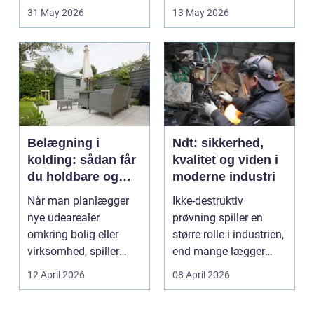
opstår fra dag til...
godt bur gi...
31 May 2026
13 May 2026
Belægning i
Ndt: sikkerhed,
kolding: sådan får
kvalitet og viden i
du holdbare og
moderne industri
flotte udearealer
Når man planlægger
Ikke-destruktiv
nye udearealer
prøvning spiller en
omkring bolig eller
større rolle i industrien,
virksomhed, spiller
end mange lægger
belægningen en helt
mærke til i hverdage...
12 April 2026
08 April 2026
centra...