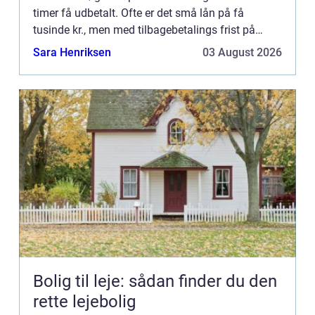
timer få udbetalt. Ofte er det små lån på få
tusinde kr., men med tilbagebetalings frist på
under et år. Typisk vil lånet skulle betales på et par
Sara Henriksen
03 August 2026
måned...
Bolig til leje: sådan finder du den
rette lejebolig