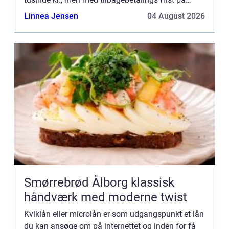
under et år. Typisk vil lånet skulle betales på et par
Linnea Jensen
04 August 2026
måned...
Smørrebrød Ålborg klassisk
håndværk med moderne twist
Kviklån eller microlån er som udgangspunkt et lån
du kan ansøge om på internettet og inden for få