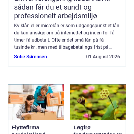
sådan får du et sundt og
professionelt arbejdsmiljø
Kviklån eller microlån er som udgangspunkt et lån
du kan ansøge om på internettet og inden for få
timer få udbetalt. Ofte er det små lån på få
tusinde kr., men med tilbagebetalings frist på
under et år. Typisk vil lånet skulle betales på et par
Sofie Sørensen
01 August 2026
måned...
Flyttefirma
Løgfrø