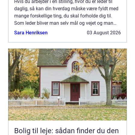
Hvis du arbejder i en stilling, hvor du er leder til
daglig, så kan din hverdag måske være fyldt med
mange forskellige ting, du skal forholde dig til.
Som leder bliver man selv mål og vejet og man
har højest sandsynligt mål, man selv skal indfri
Sara Henriksen
03 August 2026
alen...
Bolig til leje: sådan finder du den