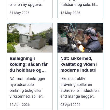
eller en ny opgave
halsbånd og sele. Et
opstår fra dag til...
godt bur gi...
31 May 2026
13 May 2026
Belægning i
Ndt: sikkerhed,
kolding: sådan får
kvalitet og viden i
du holdbare og
moderne industri
flotte udearealer
Når man planlægger
Ikke-destruktiv
nye udearealer
prøvning spiller en
omkring bolig eller
større rolle i industrien,
virksomhed, spiller
end mange lægger
belægningen en helt
mærke til i hverdage...
12 April 2026
08 April 2026
centra...