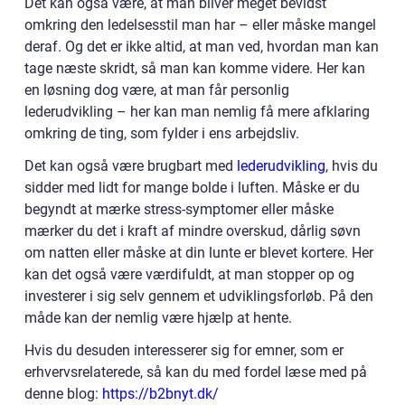
Det kan også være, at man bliver meget bevidst
omkring den ledelsesstil man har – eller måske mangel
deraf. Og det er ikke altid, at man ved, hvordan man kan
tage næste skridt, så man kan komme videre. Her kan
en løsning dog være, at man får personlig
lederudvikling – her kan man nemlig få mere afklaring
omkring de ting, som fylder i ens arbejdsliv.
Det kan også være brugbart med
lederudvikling
, hvis du
sidder med lidt for mange bolde i luften. Måske er du
begyndt at mærke stress-symptomer eller måske
mærker du det i kraft af mindre overskud, dårlig søvn
om natten eller måske at din lunte er blevet kortere. Her
kan det også være værdifuldt, at man stopper op og
investerer i sig selv gennem et udviklingsforløb. På den
måde kan der nemlig være hjælp at hente.
Hvis du desuden interesserer sig for emner, som er
erhvervsrelaterede, så kan du med fordel læse med på
denne blog:
https://b2bnyt.dk/