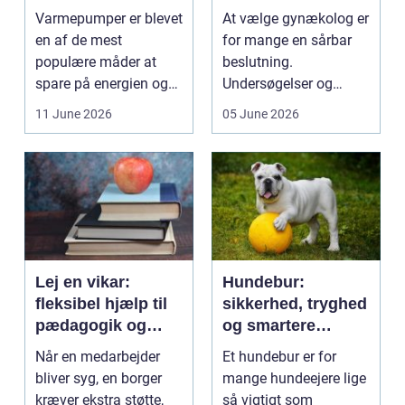
rigtige løsning
professionel hjælp
Varmepumper er blevet
At vælge gynækolog er
en af de mest
for mange en sårbar
populære måder at
beslutning.
spare på energien og
Undersøgelser og
få et bedre indeklima
behandlinger foregår i
11 June 2026
05 June 2026
på....
intime...
Lej en vikar:
Hundebur:
fleksibel hjælp til
sikkerhed, tryghed
pædagogik og
og smartere
sundhed
hverdag med hund
Når en medarbejder
Et hundebur er for
bliver syg, en borger
mange hundeejere lige
kræver ekstra støtte,
så vigtigt som