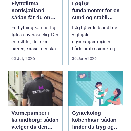
Flyttefirma
Løgfrø
nordsjælland
fundamentet for en
sådan får du en
sund og stabil
tryg og effektiv
løgavl
En flytning kan hurtigt
Løg hører til blandt de
flytning
føles uoverskuelig. Der
vigtigste
er møbler, der skal
grøntsagsafgrøder i
bæres, kasser der skal
både professionel og
pakkes, o...
hobbybaseret
03 July 2026
30 June 2026
dyrkning. Ba...
Varmepumper i
Gynækolog
kalundborg: sådan
københavn sådan
vælger du den
finder du tryg og