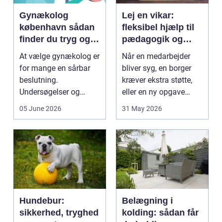
Gynækolog
Lej en vikar:
københavn sådan
fleksibel hjælp til
finder du tryg og
pædagogik og
professionel hjælp
sundhed
At vælge gynækolog er
Når en medarbejder
for mange en sårbar
bliver syg, en borger
beslutning.
kræver ekstra støtte,
Undersøgelser og
eller en ny opgave
behandlinger foregår i
opstår fra dag til...
05 June 2026
31 May 2026
intime...
Hundebur:
Belægning i
sikkerhed, tryghed
kolding: sådan får