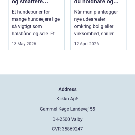
og smartere
du holdbare og
hverdag med hund
flotte udearealer
Et hundebur er for
Når man planlægger
mange hundeejere lige
nye udearealer
så vigtigt som
omkring bolig eller
halsbånd og sele. Et
virksomhed, spiller
godt bur gi...
belægningen en helt
13 May 2026
12 April 2026
centra...
Address