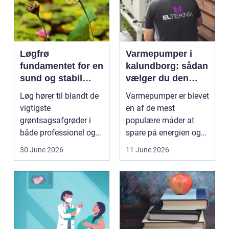
Løgfrø
Varmepumper i
fundamentet for en
kalundborg: sådan
sund og stabil
vælger du den
løgavl
rigtige løsning
Løg hører til blandt de
Varmepumper er blevet
vigtigste
en af de mest
grøntsagsafgrøder i
populære måder at
både professionel og
spare på energien og
hobbybaseret
få et bedre indeklima
30 June 2026
11 June 2026
dyrkning. Ba...
på....