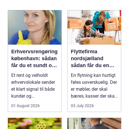
Erhvervsrengøring
Flyttefirma
københavn: sådan
nordsjælland
får du et sundt og
sådan får du en
professionelt
tryg og effektiv
Et rent og velholdt
En flytning kan hurtigt
arbejdsmiljø
flytning
erhvervslokale sender
føles uoverskuelig. Der
et klart signal til både
er møbler, der skal
kunder og
bæres, kasser der skal
medarbejdere. Mange
pakkes, o...
01 August 2026
03 July 2026
vir...