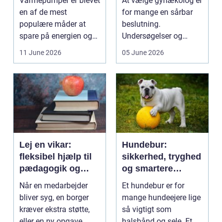
Varmepumper er blevet
At vælge gynækolog er
en af de mest
for mange en sårbar
populære måder at
beslutning.
spare på energien og
Undersøgelser og
få et bedre indeklima
behandlinger foregår i
11 June 2026
05 June 2026
på....
intime...
Lej en vikar:
Hundebur:
fleksibel hjælp til
sikkerhed, tryghed
pædagogik og
og smartere
sundhed
hverdag med hund
Når en medarbejder
Et hundebur er for
bliver syg, en borger
mange hundeejere lige
kræver ekstra støtte,
så vigtigt som
eller en ny opgave
halsbånd og sele. Et