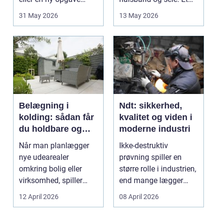
opstår fra dag til...
godt bur gi...
31 May 2026
13 May 2026
Belægning i
Ndt: sikkerhed,
kolding: sådan får
kvalitet og viden i
du holdbare og
moderne industri
flotte udearealer
Når man planlægger
Ikke-destruktiv
nye udearealer
prøvning spiller en
omkring bolig eller
større rolle i industrien,
virksomhed, spiller
end mange lægger
belægningen en helt
mærke til i hverdage...
12 April 2026
08 April 2026
centra...