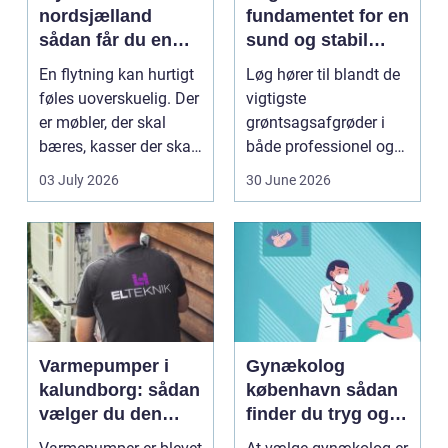
nordsjælland
fundamentet for en
sådan får du en
sund og stabil
tryg og effektiv
løgavl
En flytning kan hurtigt
Løg hører til blandt de
flytning
føles uoverskuelig. Der
vigtigste
er møbler, der skal
grøntsagsafgrøder i
bæres, kasser der skal
både professionel og
pakkes, o...
hobbybaseret
03 July 2026
30 June 2026
dyrkning. Ba...
Varmepumper i
Gynækolog
kalundborg: sådan
københavn sådan
vælger du den
finder du tryg og
rigtige løsning
professionel hjælp