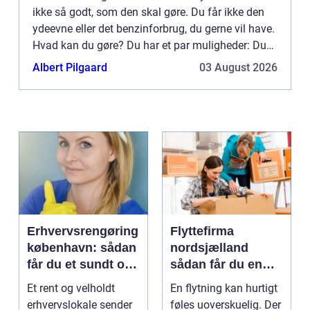
ikke så godt, som den skal gøre. Du får ikke den
ydeevne eller det benzinforbrug, du gerne vil have.
Hvad kan du gøre? Du har et par muligheder: Du
kan tage den til forhandleren, ringe til en
Albert Pilgaard
03 August 2026
mekanik...
Erhvervsrengøring
Flyttefirma
københavn: sådan
nordsjælland
får du et sundt og
sådan får du en
professionelt
tryg og effektiv
Et rent og velholdt
En flytning kan hurtigt
arbejdsmiljø
flytning
erhvervslokale sender
føles uoverskuelig. Der