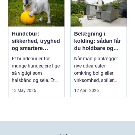
Hundebur:
Belægning i
sikkerhed, tryghed
kolding: sådan får
og smartere
du holdbare og
hverdag med hund
flotte udearealer
Et hundebur er for
Når man planlægger
mange hundeejere lige
nye udearealer
så vigtigt som
omkring bolig eller
halsbånd og sele. Et
virksomhed, spiller
godt bur gi...
belægningen en helt
13 May 2026
12 April 2026
centra...