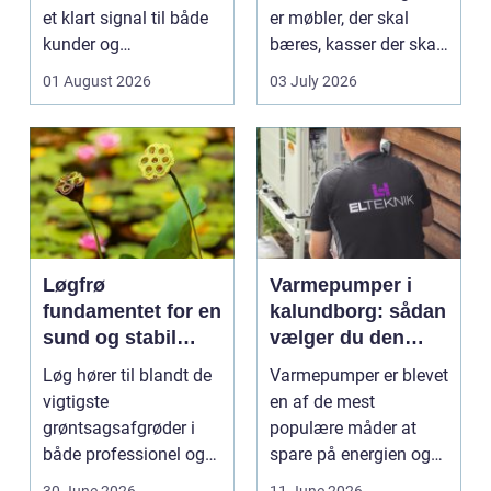
et klart signal til både
er møbler, der skal
kunder og
bæres, kasser der skal
medarbejdere. Mange
pakkes, o...
01 August 2026
03 July 2026
vir...
Løgfrø
Varmepumper i
fundamentet for en
kalundborg: sådan
sund og stabil
vælger du den
løgavl
rigtige løsning
Løg hører til blandt de
Varmepumper er blevet
vigtigste
en af de mest
grøntsagsafgrøder i
populære måder at
både professionel og
spare på energien og
hobbybaseret
få et bedre indeklima