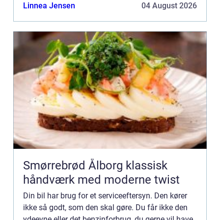
kan tage den til forhandleren, ringe til en
Linnea Jensen
04 August 2026
mekanik...
Smørrebrød Ålborg klassisk
håndværk med moderne twist
Din bil har brug for et serviceeftersyn. Den kører
ikke så godt, som den skal gøre. Du får ikke den
ydeevne eller det benzinforbrug, du gerne vil have.