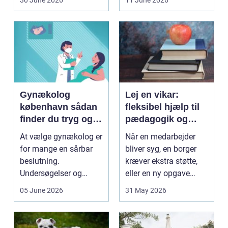
30 June 2026
11 June 2026
dyrkning. Ba...
på....
Gynækolog
Lej en vikar:
københavn sådan
fleksibel hjælp til
finder du tryg og
pædagogik og
professionel hjælp
sundhed
At vælge gynækolog er
Når en medarbejder
for mange en sårbar
bliver syg, en borger
beslutning.
kræver ekstra støtte,
Undersøgelser og
eller en ny opgave
behandlinger foregår i
opstår fra dag til...
05 June 2026
31 May 2026
intime...