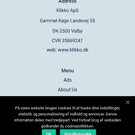
Address
web:
www.klikko.dk
Menu
Ads
About Us
Cookies
På vores website bruges cookies til at huske dine indstillinger,
Contact
statistik og personalisering af indhold og annoncer. Denne
Sitemap
information deles med tredjepart. Ved fortsat brug af websiden
godkender du cookiepolitikken.
Ok
Privatlivspolitik