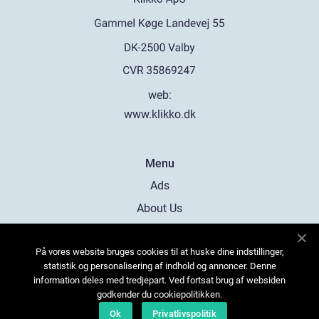
web:
www.klikko.dk
Menu
Ads
About Us
Cookies
På vores website bruges cookies til at huske dine indstillinger,
Contact
statistik og personalisering af indhold og annoncer. Denne
Sitemap
information deles med tredjepart. Ved fortsat brug af websiden
godkender du cookiepolitikken.
Ok
Privatlivspolitik