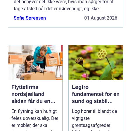
det behøver det ikke være, hvis man sørger for at
tage afsted når det er nødvendigt, og ikke
udskyder det igen o...
Sofie Sørensen
01 August 2026
Flyttefirma
Løgfrø
nordsjælland
fundamentet for en
sådan får du en
sund og stabil
tryg og effektiv
løgavl
En flytning kan hurtigt
Løg hører til blandt de
flytning
føles uoverskuelig. Der
vigtigste
er møbler, der skal
grøntsagsafgrøder i