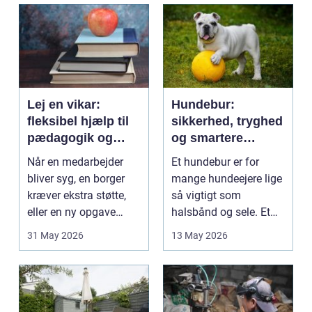
Lej en vikar:
Hundebur:
fleksibel hjælp til
sikkerhed, tryghed
pædagogik og
og smartere
sundhed
hverdag med hund
Når en medarbejder
Et hundebur er for
bliver syg, en borger
mange hundeejere lige
kræver ekstra støtte,
så vigtigt som
eller en ny opgave
halsbånd og sele. Et
opstår fra dag til...
godt bur gi...
31 May 2026
13 May 2026