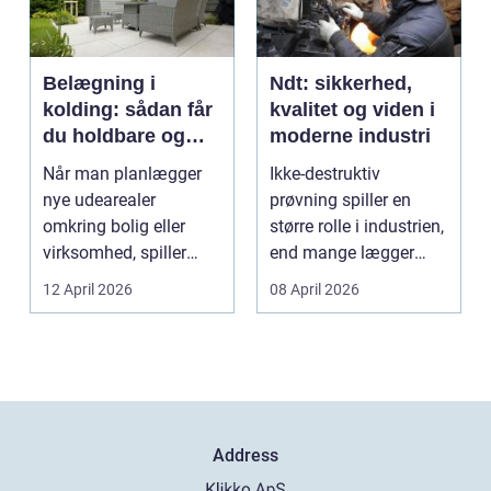
Belægning i
Ndt: sikkerhed,
kolding: sådan får
kvalitet og viden i
du holdbare og
moderne industri
flotte udearealer
Når man planlægger
Ikke-destruktiv
nye udearealer
prøvning spiller en
omkring bolig eller
større rolle i industrien,
virksomhed, spiller
end mange lægger
belægningen en helt
mærke til i hverdage...
12 April 2026
08 April 2026
centra...
Address