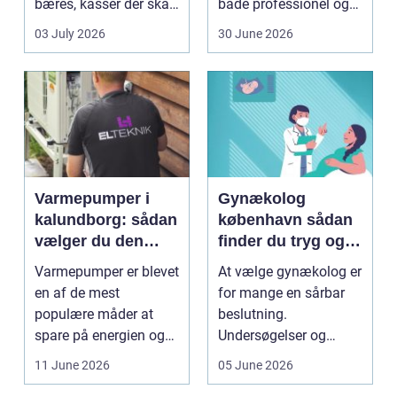
bæres, kasser der skal
både professionel og
pakkes, o...
hobbybaseret
03 July 2026
30 June 2026
dyrkning. Ba...
Varmepumper i
Gynækolog
kalundborg: sådan
københavn sådan
vælger du den
finder du tryg og
rigtige løsning
professionel hjælp
Varmepumper er blevet
At vælge gynækolog er
en af de mest
for mange en sårbar
populære måder at
beslutning.
spare på energien og
Undersøgelser og
få et bedre indeklima
behandlinger foregår i
11 June 2026
05 June 2026
på....
intime...