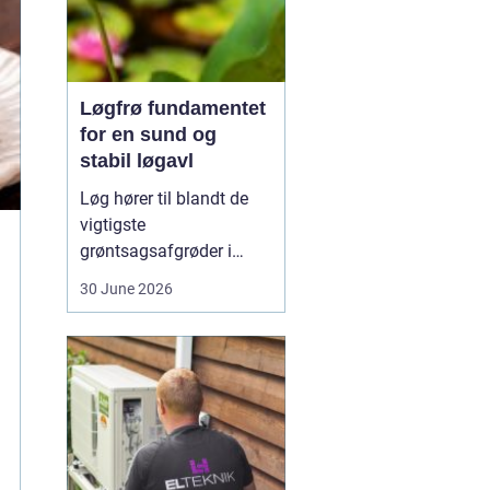
Løgfrø fundamentet
for en sund og
stabil løgavl
Løg hører til blandt de
vigtigste
grøntsagsafgrøder i
både professionel og
30 June 2026
hobbybaseret dyrkning.
Bag ethvert sundt og
ensartet løg ligger et
veludviklet
Løgfrø
, som
er tilpasset klima,
jordtype og
dyrkningssy...