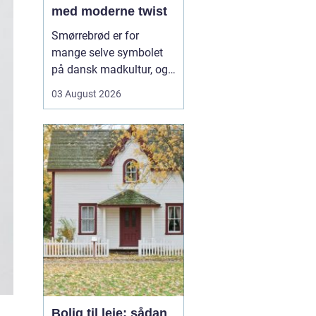
med moderne twist
Smørrebrød er for
mange selve symbolet
på dansk madkultur, og i
Aalborg lever traditionen
03 August 2026
i bedste velgående. Her
finder du både de helt
klassiske stykker med
sild, æg og rejer og nyere
udgaver med grøntsager,
specialiteter fra lokale
slagtere og kre...
Bolig til leje: sådan