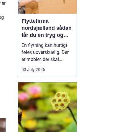
 er
og
Flyttefirma
nordsjælland sådan
får du en tryg og
effektiv flytning
En flytning kan hurtigt
føles uoverskuelig. Der
er møbler, der skal
bæres, kasser der skal
03 July 2026
pakkes, og ofte en stram
tidsplan at leve op til.
Mange i Nordsjælland
vælger derfor at bruge et
professionelt flyttefirma,
som kan tage sig af det
tunge arbej...