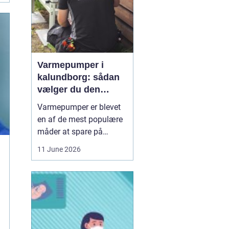
Varmepumper i
kalundborg: sådan
vælger du den
rigtige løsning
Varmepumper er blevet
en af de mest populære
måder at spare på
energien og få et bedre
11 June 2026
indeklima på. Mange
husstande i og omkring
Kalundborg står over for
samme spørgsmål: Skal
vi skifte den gamle
varmekilde ud, og er en