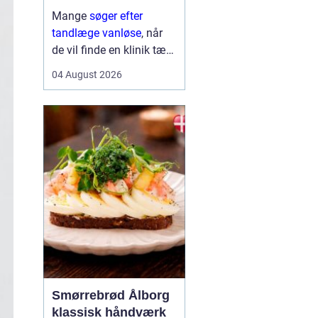
Mange
søger efter
tandlæge vanløse
, når
de vil finde en klinik tæt
på hjemmet, der både er
04 August 2026
fagligt stærk og god til
at skabe ro i maven. For
flere handler valget ikke
kun om pris og
beliggenhed, men i h...
Smørrebrød Ålborg
klassisk håndværk