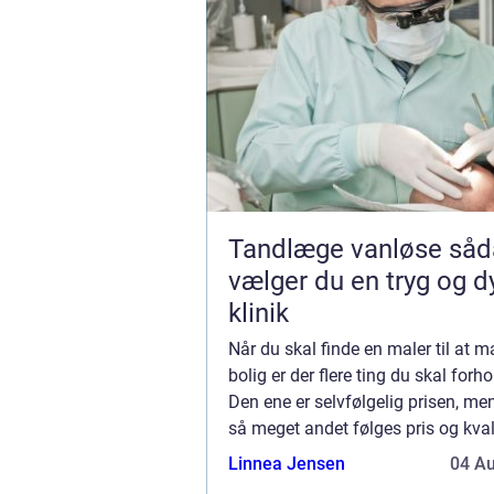
Tandlæge vanløse sådan
vælger du en tryg og d
klinik
Når du skal finde en maler til at m
bolig er der flere ting du skal forhol
Den ene er selvfølgelig prisen, m
så meget andet følges pris og kvali
ad. Start med at bede om mindst tre
Linnea Jensen
04 A