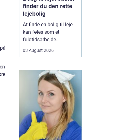
finder du den rette
lejebolig
At finde en bolig til leje
kan føles som et
fuldtidsarbejde.
Udbuddet er stort,
 på
03 August 2026
priserne varierer, og det
kan være svært at
 en
gennemskue, hvad du
ore
egentlig får for pengene.
Samtidig fylder
spørgsmål om
beliggenhed, ...