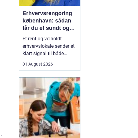
Erhvervsrengøring
københavn: sådan
får du et sundt og
professionelt
Et rent og velholdt
arbejdsmiljø
erhvervslokale sender et
klart signal til både
kunder og medarbejdere.
01 August 2026
Mange virksomheder i
København opdager
først værdien af
professionel rengøring,
når støvniveauet stiger,
medarbejdere klager
over indeklimaet, eller
kunder kom...
.