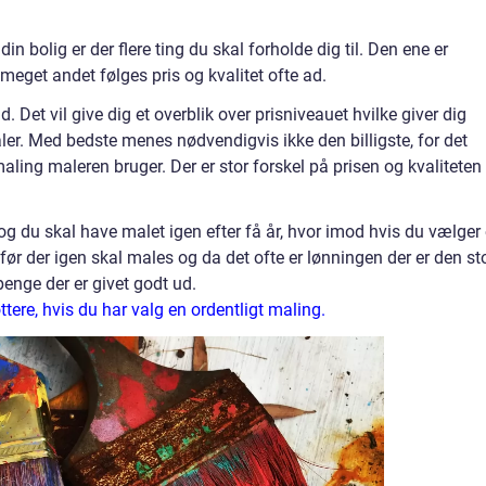
din bolig er der flere ting du skal forholde dig til. Den ene er
meget andet følges pris og kvalitet ofte ad.
. Det vil give dig et overblik over prisniveauet hvilke giver dig
er. Med bedste menes nødvendigvis ikke den billigste, for det
ling maleren bruger. Der er stor forskel på prisen og kvaliteten
id og du skal have malet igen efter få år, hvor imod hvis du vælger
før der igen skal males og da det ofte er lønningen der er den st
penge der er givet godt ud.
ottere, hvis du har valg en ordentligt maling.