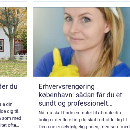
nder du
Erhvervsrengøring
københavn: sådan får du et
sundt og professionelt
ale din
arbejdsmiljø
de dig til.
Når du skal finde en maler til at male din
en som med
bolig er der flere ting du skal forholde dig til.
tet ofte
Den ene er selvfølgelig prisen, men som med