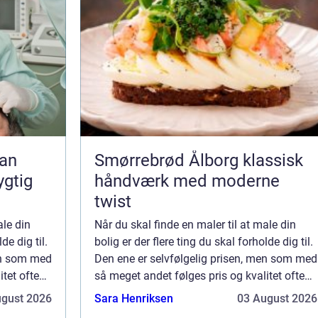
Smørrebrød Ålborg klassisk
ygtig
håndværk med moderne
twist
ale din
Når du skal finde en maler til at male din
de dig til.
bolig er der flere ting du skal forholde dig til.
en som med
Den ene er selvfølgelig prisen, men som med
tet ofte
så meget andet følges pris og kvalitet ofte
 tilbud....
ad. Start med at bede om mindst tre tilbud....
ugust 2026
Sara Henriksen
03 August 2026