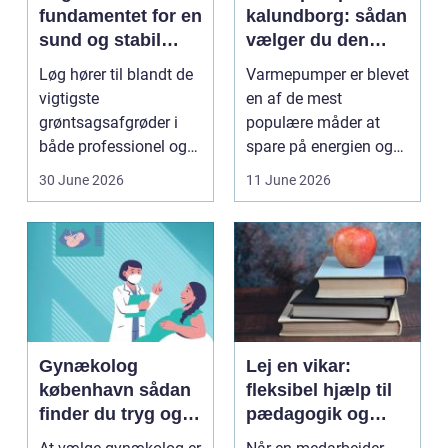
fundamentet for en
kalundborg: sådan
sund og stabil
vælger du den
løgavl
rigtige løsning
Løg hører til blandt de
Varmepumper er blevet
vigtigste
en af de mest
grøntsagsafgrøder i
populære måder at
både professionel og
spare på energien og
hobbybaseret
få et bedre indeklima
30 June 2026
11 June 2026
dyrkning. Ba...
på....
Gynækolog
Lej en vikar:
københavn sådan
fleksibel hjælp til
finder du tryg og
pædagogik og
professionel hjælp
sundhed