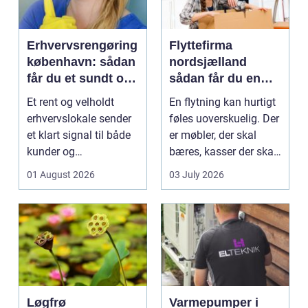
Erhvervsrengøring
Flyttefirma
københavn: sådan
nordsjælland
får du et sundt og
sådan får du en
professionelt
tryg og effektiv
Et rent og velholdt
En flytning kan hurtigt
arbejdsmiljø
flytning
erhvervslokale sender
føles uoverskuelig. Der
et klart signal til både
er møbler, der skal
kunder og
bæres, kasser der skal
medarbejdere. Mange
pakkes, o...
01 August 2026
03 July 2026
vir...
Løgfrø
Varmepumper i