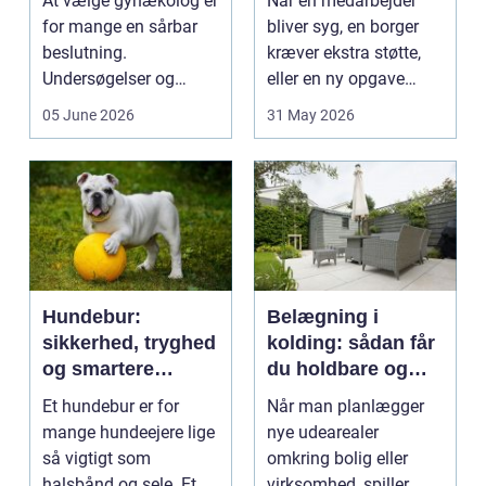
At vælge gynækolog er
Når en medarbejder
for mange en sårbar
bliver syg, en borger
beslutning.
kræver ekstra støtte,
Undersøgelser og
eller en ny opgave
behandlinger foregår i
opstår fra dag til...
05 June 2026
31 May 2026
intime...
Hundebur:
Belægning i
sikkerhed, tryghed
kolding: sådan får
og smartere
du holdbare og
hverdag med hund
flotte udearealer
Et hundebur er for
Når man planlægger
mange hundeejere lige
nye udearealer
så vigtigt som
omkring bolig eller
halsbånd og sele. Et
virksomhed, spiller