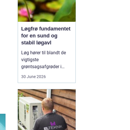
Løgfrø fundamentet
for en sund og
stabil løgavl
Løg hører til blandt de
vigtigste
grøntsagsafgrøder i
både professionel og
30 June 2026
hobbybaseret dyrkning.
Bag ethvert sundt og
ensartet løg ligger et
veludviklet
Løgfrø
, som
er tilpasset klima,
jordtype og
dyrkningssy...