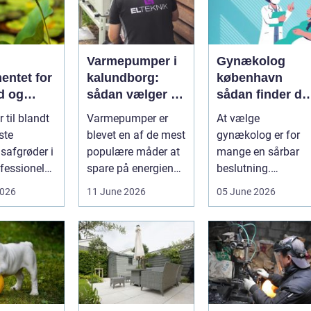
Varmepumper i
Gynækolog
entet for
kalundborg:
københavn
d og
sådan vælger du
sådan finder du
løgavl
den rigtige
tryg og
 til blandt
Varmepumper er
At vælge
løsning
professionel
ste
blevet en af de mest
gynækolog er for
hjælp
safgrøder i
populære måder at
mange en sårbar
fessionel
spare på energien
beslutning.
ybaseret
og få et bedre
Undersøgelser og
2026
11 June 2026
05 June 2026
 Ba...
indeklima på....
behandlinger
foregår i intime...