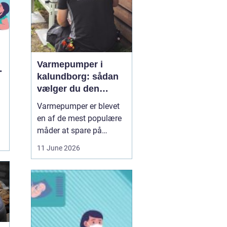
Varmepumper i
kalundborg: sådan
vælger du den
rigtige løsning
Varmepumper er blevet
en af de mest populære
måder at spare på
energien og få et bedre
11 June 2026
indeklima på. Mange
husstande i og omkring
Kalundborg står over for
samme spørgsmål: Skal
vi skifte den gamle
varmekilde ud, og er en