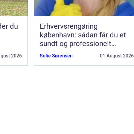
nder du
Erhvervsrengøring
københavn: sådan får du et
sundt og professionelt
arbejdsmiljø
ugust 2026
Sofie Sørensen
01 August 2026