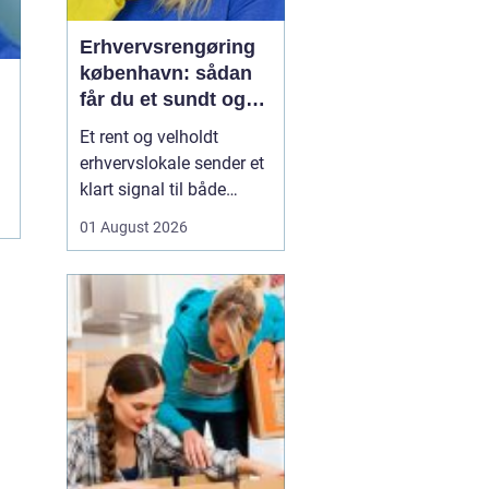
Erhvervsrengøring
københavn: sådan
får du et sundt og
professionelt
Et rent og velholdt
arbejdsmiljø
erhvervslokale sender et
klart signal til både
kunder og medarbejdere.
01 August 2026
Mange virksomheder i
København opdager
først værdien af
professionel rengøring,
når støvniveauet stiger,
medarbejdere klager
over indeklimaet, eller
kunder kom...