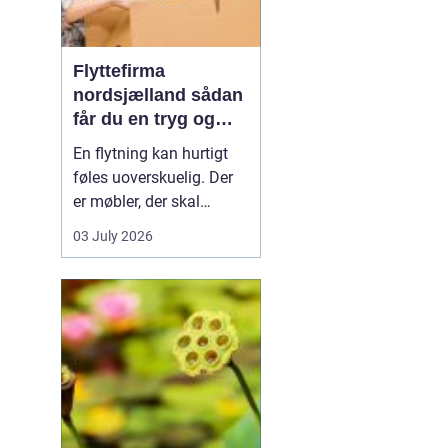
Flyttefirma
nordsjælland sådan
får du en tryg og
effektiv flytning
En flytning kan hurtigt
føles uoverskuelig. Der
er møbler, der skal
bæres, kasser der skal
03 July 2026
pakkes, og ofte en stram
tidsplan at leve op til.
Mange i Nordsjælland
vælger derfor at bruge et
professionelt flyttefirma,
som kan tage sig af det
tunge arbej...