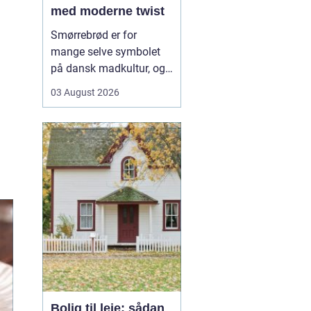
med moderne twist
Smørrebrød er for
mange selve symbolet
på dansk madkultur, og i
Aalborg lever traditionen
03 August 2026
i bedste velgående. Her
finder du både de helt
klassiske stykker med
sild, æg og rejer og nyere
udgaver med grøntsager,
specialiteter fra lokale
slagtere og kre...
Bolig til leje: sådan