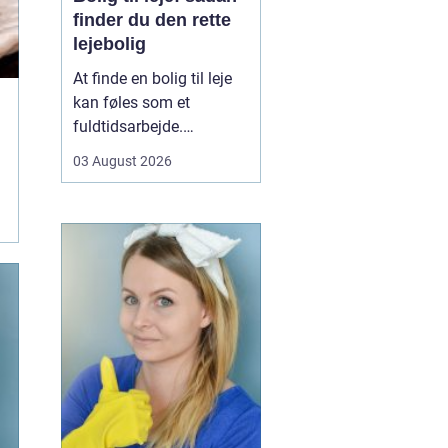
finder du den rette
lejebolig
At finde en bolig til leje
kan føles som et
fuldtidsarbejde.
Udbuddet er stort,
03 August 2026
priserne varierer, og det
kan være svært at
gennemskue, hvad du
egentlig får for pengene.
Samtidig fylder
spørgsmål om
beliggenhed, ...