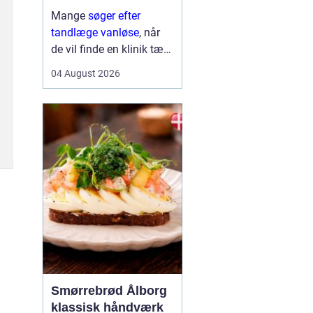
Mange
søger efter
tandlæge vanløse
, når
de vil finde en klinik tæt
på hjemmet, der både er
04 August 2026
fagligt stærk og god til
at skabe ro i maven. For
flere handler valget ikke
kun om pris og
beliggenhed, men i h...
Smørrebrød Ålborg
klassisk håndværk