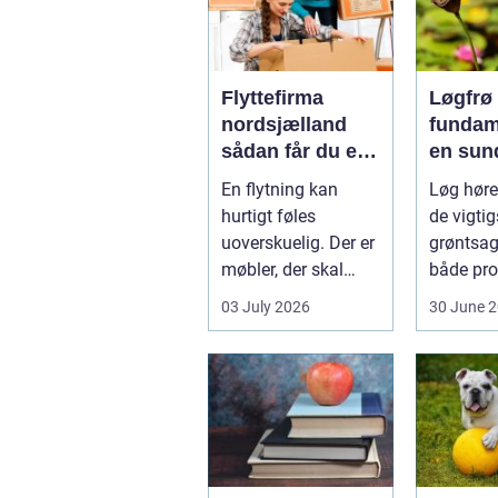
Flyttefirma
Løgfrø
nordsjælland
fundam
sådan får du en
en sun
tryg og effektiv
stabil 
En flytning kan
Løg hører
flytning
hurtigt føles
de vigtig
uoverskuelig. Der er
grøntsag
møbler, der skal
både pro
bæres, kasser der
og hobb
03 July 2026
30 June 
skal pakkes, o...
dyrkning.