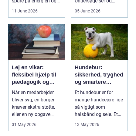
spare på energien og
Undersøgelser og
få et bedre indeklima
behandlinger foregår i
11 June 2026
05 June 2026
på....
intime...
Lej en vikar:
Hundebur:
fleksibel hjælp til
sikkerhed, tryghed
pædagogik og
og smartere
sundhed
hverdag med hund
Når en medarbejder
Et hundebur er for
bliver syg, en borger
mange hundeejere lige
kræver ekstra støtte,
så vigtigt som
eller en ny opgave
halsbånd og sele. Et
opstår fra dag til...
godt bur gi...
31 May 2026
13 May 2026