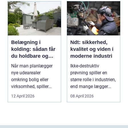
Belægning i
Ndt: sikkerhed,
kolding: sådan får
kvalitet og viden i
du holdbare og
moderne industri
flotte udearealer
Når man planlægger
Ikke-destruktiv
nye udearealer
prøvning spiller en
omkring bolig eller
større rolle i industrien,
virksomhed, spiller
end mange lægger
belægningen en helt
mærke til i hverdage...
12 April 2026
08 April 2026
centra...