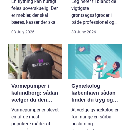
En flytning kan hurtigt
Løg hører til blandt de
flytning
føles uoverskuelig. Der
vigtigste
er møbler, der skal
grøntsagsafgrøder i
bæres, kasser der skal
både professionel og
pakkes, o...
hobbybaseret
03 July 2026
30 June 2026
dyrkning. Ba...
Varmepumper i
Gynækolog
kalundborg: sådan
københavn sådan
vælger du den
finder du tryg og
rigtige løsning
professionel hjælp
Varmepumper er blevet
At vælge gynækolog er
en af de mest
for mange en sårbar
populære måder at
beslutning.